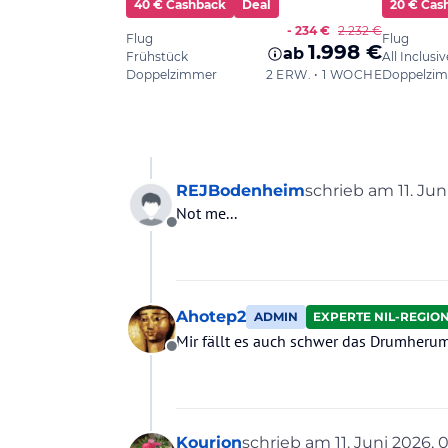
REJBodenheim
schrieb am
11. Ju
zuletzt editiert v
Not me...
Offline
Ahotep2
ADMIN
EXPERTE NIL-REGIO
Mir fällt es auch schwer das Drumheru
Offline
Kourion
schrieb am
11. Juni 2026, 