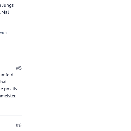
n Jungs
. Mal
 von
#5
 umfeld
hat.
ne positiv
ameister.
#6