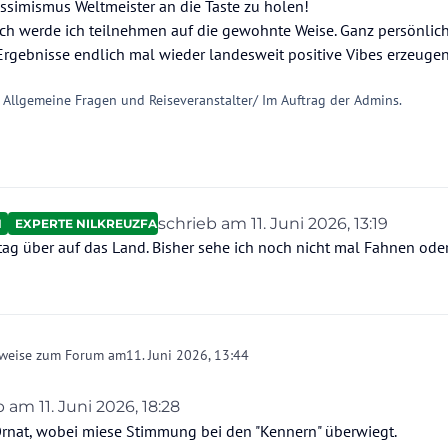
essimismus Weltmeister an die Taste zu holen!
rlich werde ich teilnehmen auf die gewohnte Weise. Ganz persönli
rgebnisse endlich mal wieder landesweit positive Vibes erzeugen
 Allgemeine Fragen und Reiseveranstalter/ Im Auftrag der Admins.
schrieb am
11. Juni 2026, 13:19
N
EXPERTE NILKREUZFAHRTEN
zuletzt editiert von
tag über auf das Land. Bisher sehe ich noch nicht mal Fahnen oder
nweise zum Forum am
11. Juni 2026, 13:44
eb am
11. Juni 2026, 18:28
 editiert von
Ornat, wobei miese Stimmung bei den "Kennern" überwiegt.