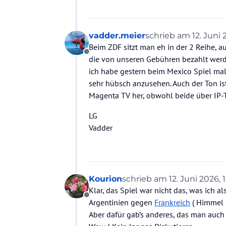
vadder.meier
schrieb am
12. Juni 
zuletzt editiert vo
Beim ZDF sitzt man eh in der 2 Reihe, a
Offline
die von unseren Gebühren bezahlt werd
ich habe gestern beim Mexico Spiel mal
sehr hübsch anzusehen. Auch der Ton ist
Magenta TV her, obwohl beide über IP-T
LG
Vadder
Kourion
schrieb am
12. Juni 2026, 1
zuletzt editiert von
Klar, das Spiel war nicht das, was ich a
Offline
Argentinien gegen
Frankreich
( Himmel !
Aber dafür gab’s anderes, das man auch ni