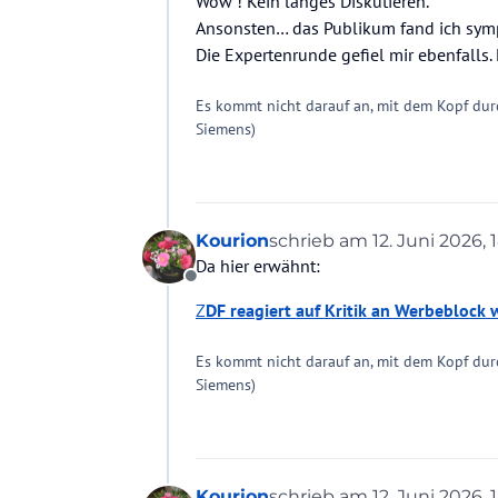
Wow ! Kein langes Diskutieren.
Ansonsten… das Publikum fand ich symp
Die Expertenrunde gefiel mir ebenfalls.
Es kommt nicht darauf an, mit dem Kopf dur
Siemens)
Kourion
schrieb am
12. Juni 2026, 1
zuletzt editiert von
Da hier erwähnt:
Offline
Z
DF reagiert auf Kritik an Werbebloc
Es kommt nicht darauf an, mit dem Kopf dur
Siemens)
Kourion
schrieb am
12. Juni 2026, 