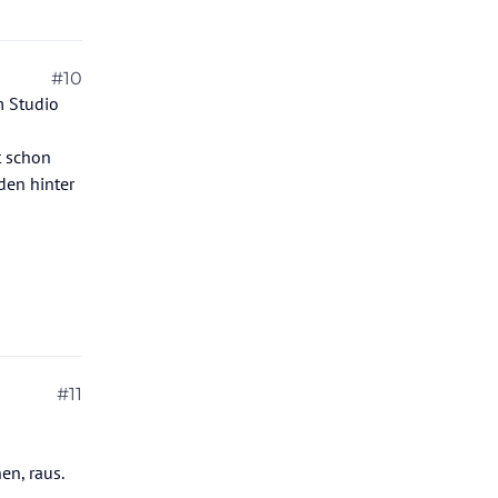
#10
m Studio
t schon
den hinter
#11
en, raus.