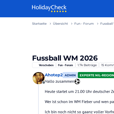
Weiter zum Inhalt
Startseite
Übersicht
Fun - Forum
Fussbal
Fussball WM 2026
Verschoben
Fun - Forum
1.7k
Beiträge
15
Komm
Ahotep2
ADMIN
EXPERTE NIL-REGIO
Hallo zusammen
Offline
Heute startet um 21.00 Uhr deutscher Ze
Wer ist schon im WM Fieber und wen pac
Ich bin noch nicht so gaanz voller Vorf