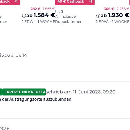
ni 2026, 09:14
on
schrieb am
11. Juni 2026, 09:20
N
EXPERTE NILKREUZFAHRTEN
zuletzt editiert von
m der Austragungsorte auszublenden.
09:38