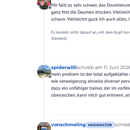
zuletzt editiert von
Mir fällt es sehr schwer, das Drumheru
Offline
ganz fest die Daumen drücken. Vielleich
schaun. Vielleichrt guck ich auch alles, 
Es kommt nicht darauf an, mit dem Kopf dur
Siemens)
spiderwilli
schrieb am
11. Juni 202
zuletzt editiert von
mein problem ist der total aufgeblähte
Offline
wie verweigerung einreise diverser pers
dazu ein unfähiger trainer, der im vorfel
überraschen. kann mich gut erinnern, als
vonschmeling
schri
MODERATOR
zuletzt