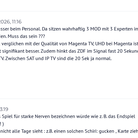
2026, 11:16
n vadder.meier
6. Dez. 2026, 11:18
usser beim Personal. Da sitzen wahrhaftig 3 MOD mit 3 Experten i
en. Muss das sein ???
 verglichen mit der Qualität von Magenta TV, UHD bei Magenta is
 signifikant besser. Zudem hinkt das ZDF im Signal fast 20 Sekun
V. Zwischen SAT und IP TV sind die 20 Sek ja normal.
3:19
ls Spiel für starke Nerven bezeichnen würde wie z. B. das Endspiel
 )
cht alle Tage sieht : z.B. einen solchen Schiri: gucken , Karte zieh