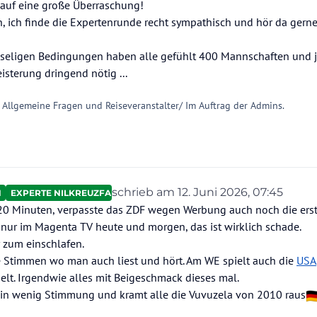
h auf eine große Überraschung!
n, ich finde die Expertenrunde recht sympathisch und hör da gern
usseligen Bedingungen haben alle gefühlt 400 Mannschaften und 
isterung dringend nötig ...
 Allgemeine Fragen und Reiseveranstalter/ Im Auftrag der Admins.
schrieb am
12. Juni 2026, 07:45
N
EXPERTE NILKREUZFAHRTEN
zuletzt editiert von Ahotep2
6. Dez. 
0 Minuten, verpasste das ZDF wegen Werbung auch noch die ers
nur im Magenta TV heute und morgen, das ist wirklich schade.
 zum einschlafen.
che Stimmen wo man auch liest und hört. Am WE spielt auch die
USA
elt. Irgendwie alles mit Beigeschmack dieses mal.
 ein wenig Stimmung und kramt alle die Vuvuzela von 2010 raus