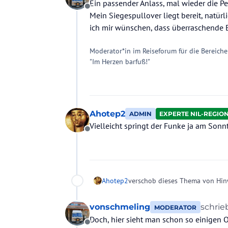
Ein passender Anlass, mal wieder die P
Offline
Mein Siegespullover liegt bereit, natü
ich mir wünschen, dass überraschende E
Moderator*in im Reiseforum für die Bereiche
"Im Herzen barfuß!"
Ahotep2
ADMIN
EXPERTE NIL-REGIO
Vielleicht springt der Funke ja am Sonn
Offline
Ahotep2
verschob dieses Thema von Hi
vonschmeling
schri
MODERATOR
zuletzt
Doch, hier sieht man schon so einigen 
Offline