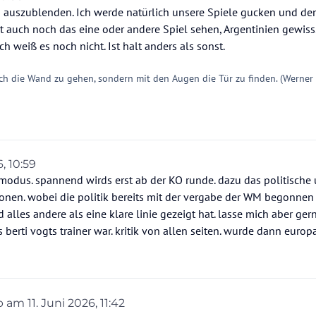
m auszublenden. Ich werde natürlich unsere Spiele gucken und de
t auch noch das eine oder andere Spiel sehen, Argentinien gewiss
Ich weiß es noch nicht. Ist halt anders als sonst.
ch die Wand zu gehen, sondern mit den Augen die Tür zu finden. (Werner
6, 10:59
 modus. spannend wirds erst ab der KO runde. dazu das politische
onen. wobei die politik bereits mit der vergabe der WM begonnen 
d alles andere als eine klare linie gezeigt hat. lasse mich aber ger
 berti vogts trainer war. kritik von allen seiten. wurde dann europ
eb am
11. Juni 2026, 11:42
 editiert von