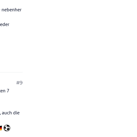
e nebenher
jeder
#9
2026, 08:19
ten 7
, auch die