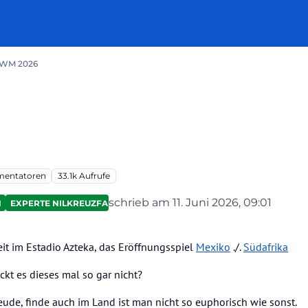
l WM 2026
entatoren
33.1k
Aufrufe
schrieb am
11. Juni 2026, 09:01
N
EXPERTE NILKREUZFAHRTEN
zuletzt editiert von Ahotep2
6. Nov. 
it im Estadio Azteka, das Eröffnungsspiel
Mexiko
./.
Südafrika
kt es dieses mal so gar nicht?
reude, finde auch im Land ist man nicht so euphorisch wie sonst.