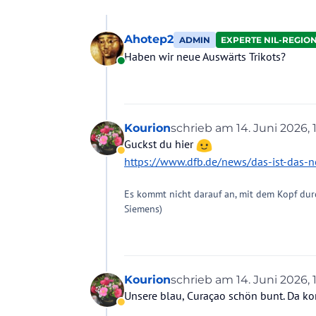
Ahotep2
ADMIN
EXPERTE NIL-REGIO
Haben wir neue Auswärts Trikots?
Online
Kourion
schrieb am
14. Juni 2026, 
zuletzt editiert von
Guckst du hier
Abwesend
https://www.dfb.de/news/das-ist-das-n
Es kommt nicht darauf an, mit dem Kopf dur
Siemens)
Kourion
schrieb am
14. Juni 2026, 
zuletzt editiert von
Unsere blau, Curaçao schön bunt. Da ko
Abwesend