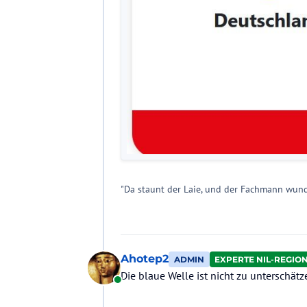
"Da staunt der Laie, und der Fachmann wund
Ahotep2
ADMIN
EXPERTE NIL-REGIO
Die blaue Welle ist nicht zu unterschät
Online