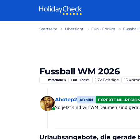
Weiter zum Inhalt
Startseite
Übersicht
Fun - Forum
Fussbal
Fussball WM 2026
Verschoben
Fun - Forum
1.7k
Beiträge
15
Komm
Ahotep2
ADMIN
EXPERTE NIL-REGIO
So jetzt sind wir WM.Daumen sind gedrüc
Online