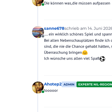
Die können was,die müssen aufpassen
Online
sanne678
schrieb am
14. Juni 2026
zuletzt editiert von
…. ein wirklich schönes Spiel und span
Offline
Bei allen Nebenschauplätzen finde ich 
sind, die nie die Chance gehabt hätten, 
Überraschung bringen
Ich wünsche uns allen viel Spaß
Ahotep2
ADMIN
EXPERTE NIL-REGIO
tooooor
Online