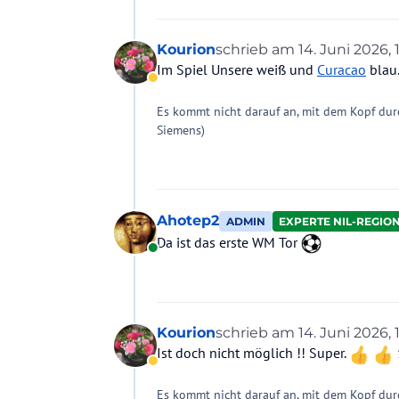
Kourion
schrieb am
14. Juni 2026, 
zuletzt editiert von Kouri
Im Spiel Unsere weiß und
Curacao
blau.
Abwesend
Es kommt nicht darauf an, mit dem Kopf dur
Siemens)
Ahotep2
ADMIN
EXPERTE NIL-REGIO
Da ist das erste WM Tor
Online
Kourion
schrieb am
14. Juni 2026, 
zuletzt editiert von
Ist doch nicht möglich !! Super.
Abwesend
Es kommt nicht darauf an, mit dem Kopf dur