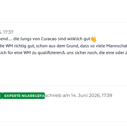
, 17:37
nend…. die Jungs von Curacao sind wirklich gut
die WM richtig gut, schon aus dem Grund, dass so viele Mannscha
sich für eine WM zu qualifizieren& uns sicher noch, die eine oder
schrieb am
14. Juni 2026, 17:39
N
EXPERTE NILKREUZFAHRTEN
zuletzt editiert von