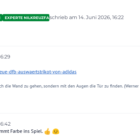
schrieb am
14. Juni 2026, 16:22
N
EXPERTE NILKREUZFAHRTEN
zuletzt editiert von
16:29
eue-dfb-auswaertstrikot-von-adidas
ch die Wand zu gehen, sondern mit den Augen die Tür zu finden. (Werner
16:42
mmt Farbe ins Spiel.