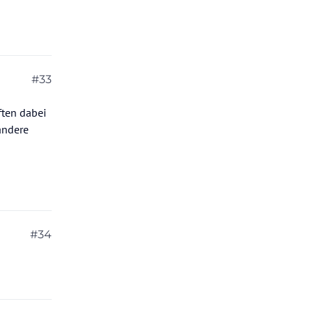
#33
ften dabei
 andere
#34