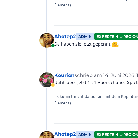
Siemens)
Ahotep2
ADMIN
EXPERTE NIL-REGIO
Da haben sie jetzt gepennt
Online
Kourion
schrieb am
14. Juni 2026, 
zuletzt editiert von Kouri
Uuhh aber jetzt 1 : 1 Aber schönes Spiel
Abwesend
Es kommt nicht darauf an, mit dem Kopf dur
Siemens)
Ahotep2
ADMIN
EXPERTE NIL-REGIO