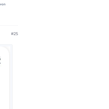
 von
#25