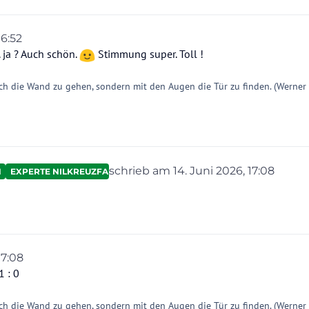
16:52
on
 ja ? Auch schön.
Stimmung super. Toll !
ch die Wand zu gehen, sondern mit den Augen die Tür zu finden. (Werner
schrieb am
14. Juni 2026, 17:08
N
EXPERTE NILKREUZFAHRTEN
zuletzt editiert von Ahotep2
17:08
1 : 0
ch die Wand zu gehen, sondern mit den Augen die Tür zu finden. (Werner