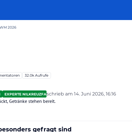
l WM 2026
entatoren
32.0k
Aufrufe
schrieb am
14. Juni 2026, 16:16
N
EXPERTE NILKREUZFAHRTEN
zuletzt editiert von
kt, Getränke stehen bereit.