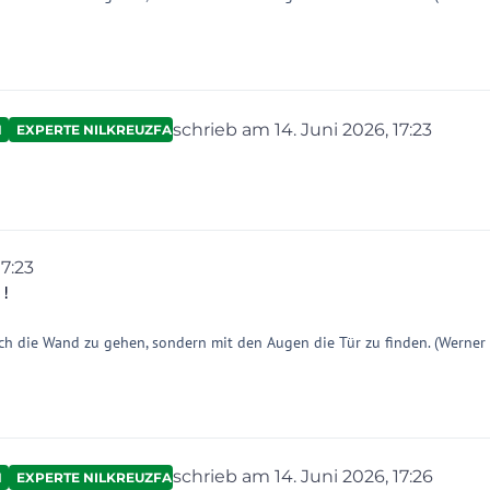
schrieb am
14. Juni 2026, 17:23
N
EXPERTE NILKREUZFAHRTEN
zuletzt editiert von
17:23
on
 !
ch die Wand zu gehen, sondern mit den Augen die Tür zu finden. (Werner
schrieb am
14. Juni 2026, 17:26
N
EXPERTE NILKREUZFAHRTEN
zuletzt editiert von