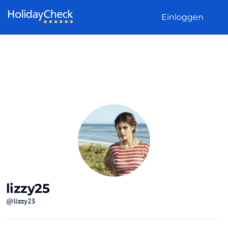
Weiter zum Inhalt
Einloggen
lizzy25
@lizzy25