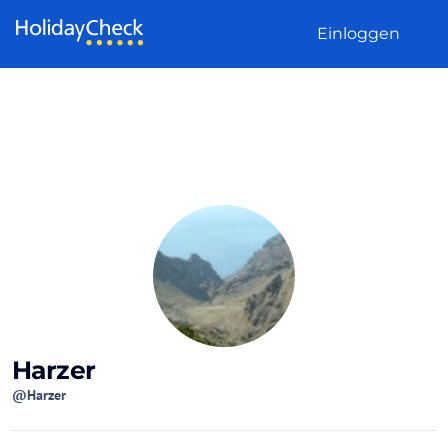
Weiter zum Inhalt
Einloggen
Harzer
@Harzer