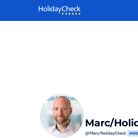
Weiter zum Inhalt
Marc/Holi
@Marc/HolidayCheck
MODE