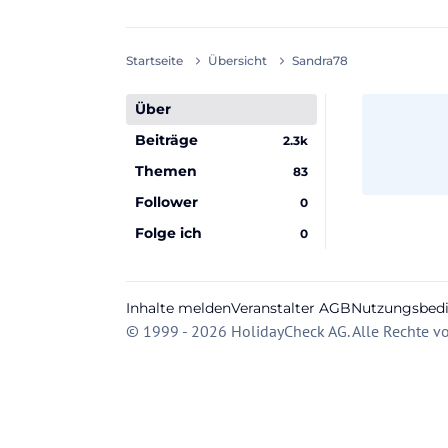
Startseite
Übersicht
Sandra78
Über
Beiträge
2.3k
Themen
83
Follower
0
Folge ich
0
Inhalte melden
Veranstalter AGB
Nutzungsbed
© 1999 - 2026 HolidayCheck AG. Alle Rechte vo