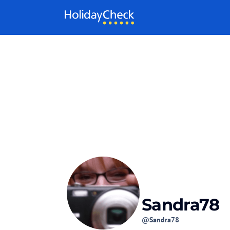
Weiter zum Inhalt
Sandra78
@Sandra78