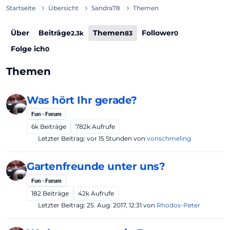
Startseite
Übersicht
Sandra78
Themen
Über
Beiträge
Themen
Follower
2.3k
83
0
Folge ich
0
Themen
Was hört Ihr gerade?
Fun - Forum
6k
Beiträge
782k
Aufrufe
Letzter Beitrag:
vor 15 Stunden
von
vonschmeling
Gartenfreunde unter uns?
Fun - Forum
182
Beiträge
42k
Aufrufe
Letzter Beitrag:
25. Aug. 2017, 12:31
von
Rhodos-Peter