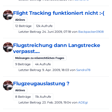
Flight Tracking funktioniert nicht :-(
Airlines
12
Beiträge
12k
Aufrufe
Letzter Beitrag:
24. Juni 2009, 07:18
von
Backpacker0908
Flugstreichung dann Langstrecke
verpasst....
Meinungen zu reiserechtlichen Fragen
9
Beiträge
4k
Aufrufe
Letzter Beitrag:
9. Apr. 2009, 18:03
von
Sandra78
Flugzeugauslastung ?
Airlines
8
Beiträge
11k
Aufrufe
Letzter Beitrag:
23. Feb. 2009, 19:04
von
ADEgi