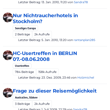
Letzter Beitrag:
13. Jan. 2010, 11:20
von
Sandra78
Nur Nichtraucherhotels in
Stockholm?
Sonstiges Europa
2
Beiträge
2k
Aufrufe
Letzter Beitrag:
5. Jan. 2010, 13:20
von
rantanplan285
HC-Usertreffen in BERLIN
07.-08.06.2008
Usertreffen
784
Beiträge
158k
Aufrufe
Letzter Beitrag:
23. Dez. 2009, 23:46
von
Holzmichel
Frage zu dieser Reisemöglichkeit
Australien, Südsee
3
Beiträge
2k
Aufrufe
Letzter Beitrag:
1. Juli 2009, 22:29
von
Sandra78