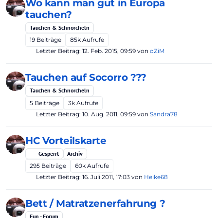
Wo kann man gut in Europa
tauchen?
Tauchen & Schnorcheln
19
Beiträge
85k
Aufrufe
Letzter Beitrag:
12. Feb. 2015, 09:59
von
oZiM
Tauchen auf Socorro ???
Tauchen & Schnorcheln
5
Beiträge
3k
Aufrufe
Letzter Beitrag:
10. Aug. 2011, 09:59
von
Sandra78
HC Vorteilskarte
Gesperrt
Archiv
295
Beiträge
60k
Aufrufe
Letzter Beitrag:
16. Juli 2011, 17:03
von
Heike68
Bett / Matratzenerfahrung ?
Fun - Forum