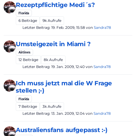
Rezeptpflichtige Medi´s?
Florida
6
Beiträge
9k
Aufrufe
Letzter Beitrag:
19. Feb. 2009, 15:58
von
Sandra78
Umsteigezeit in Miami ?
Airlines
12
Beiträge
8k
Aufrufe
Letzter Beitrag:
19. Jan. 2009, 12:40
von
Sandra78
Ich muss jetzt mal die W Frage
stellen ;-)
Florida
7
Beiträge
3k
Aufrufe
Letzter Beitrag:
13. Jan. 2009, 12:04
von
Sandra78
Australiensfans aufgepasst :-)