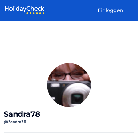
Weiter zum Inhalt
Einloggen
Sandra78
@Sandra78