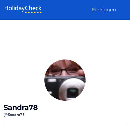
Weiter zum Inhalt
Einloggen
Sandra78
@Sandra78