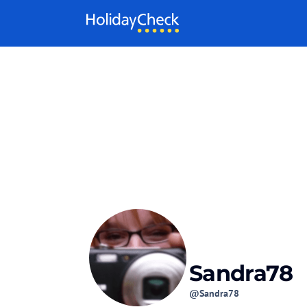
Weiter zum Inhalt
Sandra78
@Sandra78