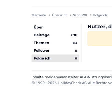
Startseite
Übersicht
Sandra78
Folge ich
Nutzer, 
Über
Beiträge
2.3k
Themen
83
Follower
0
Folge ich
0
Inhalte melden
Veranstalter AGB
Nutzungsbed
© 1999 - 2026 HolidayCheck AG. Alle Rechte vo