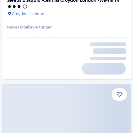
Sleeps 2 Studio -Central Croydon London -WiFi & Tv
Croydon
·
London
Keine Hotelbewertungen