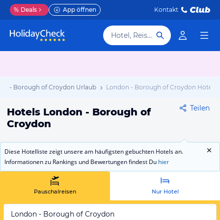
%
Deals
App öffnen
Kontakt
Hotel, Reiseziel
on - Borough of Croydon Urlaub
London - Borough of Croydon Hotels
Teilen
Hotels London - Borough of
Croydon
Diese Hotelliste zeigt unsere am häufigsten gebuchten Hotels an.
Informationen zu Rankings und Bewertungen findest Du
hier
Pauschalreisen
Nur Hotel
London - Borough of Croydon