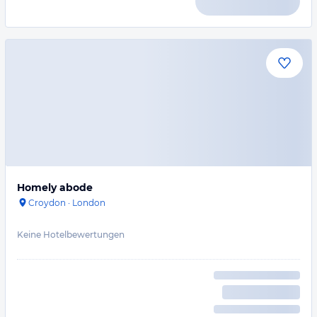
Homely abode
Croydon
·
London
Keine Hotelbewertungen