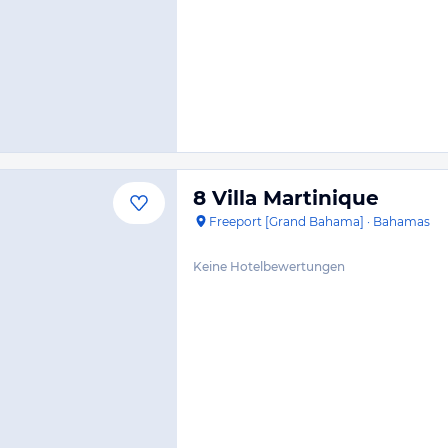
8 Villa Martinique
Freeport [Grand Bahama]
·
Bahamas
Keine Hotelbewertungen