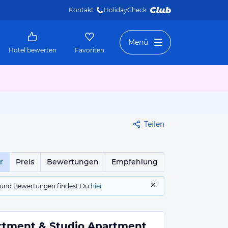
Kontakt
HolidayCheck 
Menü
Hotel bewerten
Favoriten
Teilen
r
Preis
Bewertungen
Empfehlung
gs und Bewertungen findest Du
hier
artment & Studio Apartment