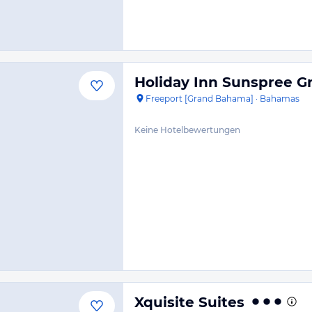
Holiday Inn Sunspree 
Freeport [Grand Bahama]
·
Bahamas
Keine Hotelbewertungen
Xquisite Suites