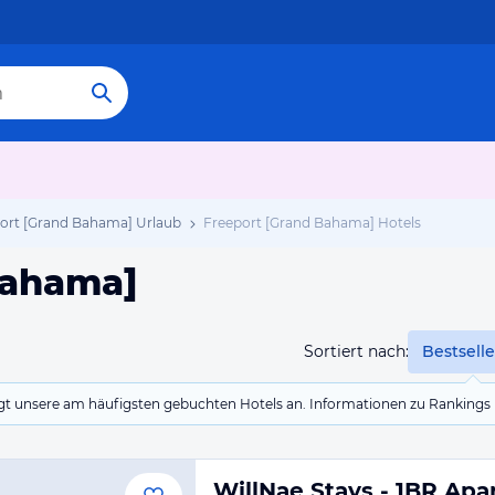
ort [Grand Bahama] Urlaub
Freeport [Grand Bahama] Hotels
Bahama]
Sortiert nach:
Bestselle
eigt unsere am häufigsten gebuchten Hotels an. Informationen zu Rankin
WillNae Stays - 1BR Ap