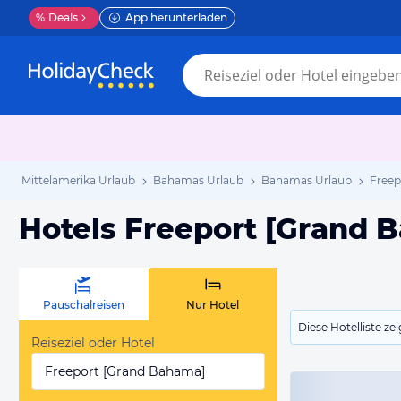
%
Deals
App herunterladen
Mittelamerika Urlaub
Bahamas Urlaub
Bahamas Urlaub
Freep
Hotels Freeport [Grand 
Pauschalreisen
Nur Hotel
Diese Hotelliste z
Reiseziel oder Hotel
Freeport [Grand Bahama]