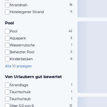
Strandnah
16
Hoteleigener Strand
11
Pool
Pool
42
Aquapark
3
Wasserrutsche
1
Beheizter Pool
5
Kinderbecken
6
Alle 10 anzeigen
Von Urlaubern gut bewertet
Strandlage
1
Tauchschule
1
Tauchurlaub
1
Über 5,0 von 6
12