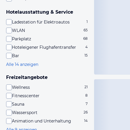
Hotelausstattung & Service
Ladestation für Elektroautos
1
WLAN
65
Parkplatz
68
Hoteleigener Flughafentransfer
4
Bar
15
Alle 14 anzeigen
Freizeitangebote
Wellness
21
Fitnesscenter
8
Sauna
7
Wassersport
26
Animation und Unterhaltung
14
Alle 9 anzeigen