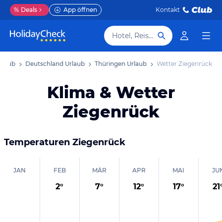
%
Deals
App öffnen
Kontakt
Hotel, Reiseziel
rlaub
Deutschland Urlaub
Thüringen Urlaub
Wetter Ziegenrück
Klima & Wetter
Ziegenrück
Temperaturen
Ziegenrück
JAN
FEB
MÄR
APR
MAI
JU
2
°
7
°
12
°
17
°
21