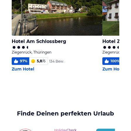
Hotel Am Schlossberg
Hotel Zur 
Ziegenrück, Thüringen
Ziegenrück, Thü
97
%
5,8
/
6
100
%
5
134 Bew.
Zum Hotel
Zum Hotel
Finde Deinen perfekten Urlaub