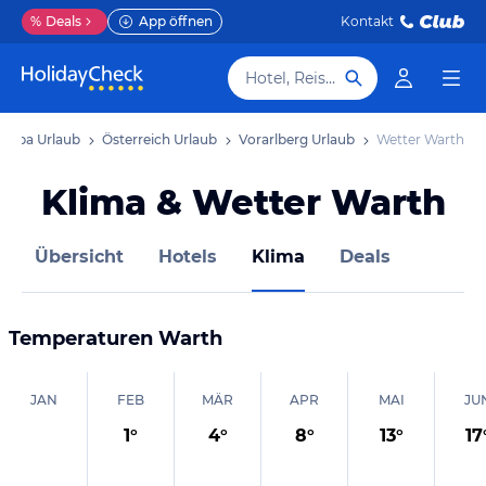
%
Deals
App öffnen
Kontakt
Hotel, Reiseziel
uropa Urlaub
Österreich Urlaub
Vorarlberg Urlaub
Wetter Warth
Klima & Wetter Warth
Übersicht
Hotels
Klima
Deals
Temperaturen
Warth
JAN
FEB
MÄR
APR
MAI
JU
1
°
4
°
8
°
13
°
17