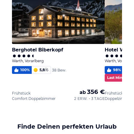
Berghotel Biberkopf
Hotel Wals
Warth, Vorarlberg
Warth, Vorarlbe
100
%
5,8
/
6
98
%
5
38 Bew.
Last Minute D
356 €
ab
Frühstück
Frühstück
Comfort Doppelzimmer
2 ERW. • 3 TAGE
Doppelzimmer
Finde Deinen perfekten Urlaub