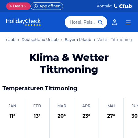
%
Deals
App öffnen
Kontakt
Hotel, Reiseziel
a Urlaub
Deutschland Urlaub
Bayern Urlaub
Wetter Tittmoning
Klima & Wetter
Tittmoning
Temperaturen
Tittmoning
JAN
FEB
MÄR
APR
MAI
JU
11
°
13
°
20
°
23
°
27
°
30