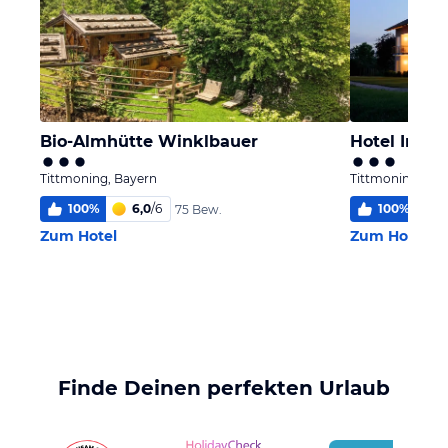
Bio-Almhütte Winklbauer
Hotel Inspi
Tittmoning, Bayern
Tittmoning, Bay
100
%
6,0
/
6
100
%
5
75 Bew.
Zum Hotel
Zum Hotel
Finde Deinen perfekten Urlaub