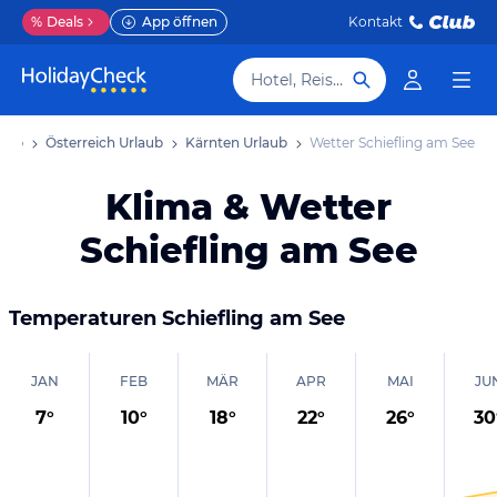
%
Deals
App öffnen
Kontakt
Hotel, Reiseziel
laub
Österreich Urlaub
Kärnten Urlaub
Wetter Schiefling am See
Klima & Wetter
Schiefling am See
Temperaturen
Schiefling am See
JAN
FEB
MÄR
APR
MAI
JU
7
°
10
°
18
°
22
°
26
°
30