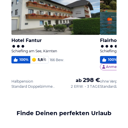
Hotel Fantur
Flairhotel
Schiefling am See, Kärnten
Schiefling am S
100
%
5,8
/
6
100
%
5
166 Bew.
Anmelden &
298 €
ab
Halbpension
ohne Verpflegu
Standard Doppelzimmer Balkon
2 ERW. • 3 TAGE
Standardzimme
Finde Deinen perfekten Urlaub