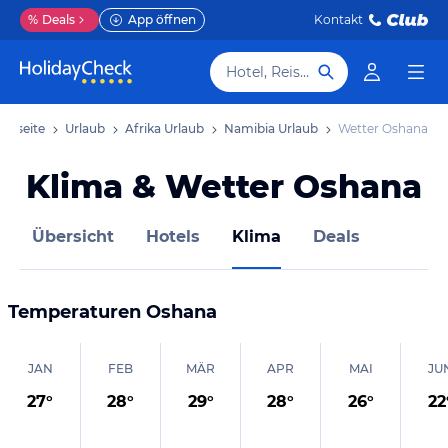
%
Deals
App öffnen
Kontakt
Hotel, Reiseziel
artseite
Urlaub
Afrika Urlaub
Namibia Urlaub
Wetter Oshana
Klima & Wetter Oshana
Übersicht
Hotels
Klima
Deals
Temperaturen
Oshana
JAN
FEB
MÄR
APR
MAI
JU
27
°
28
°
29
°
28
°
26
°
22