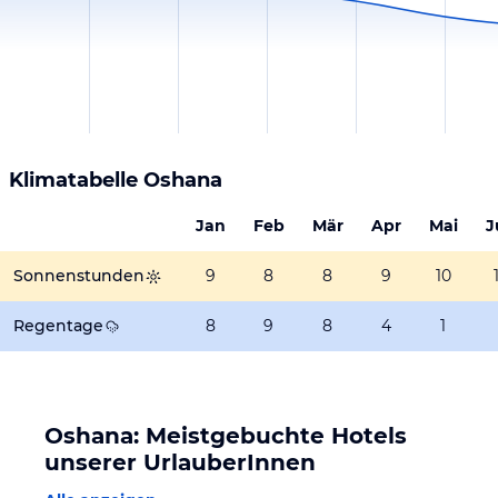
Klimatabelle
Oshana
Jan
Feb
Mär
Apr
Mai
J
Sonnenstunden
9
8
8
9
10
Regentage
8
9
8
4
1
Oshana: Meistgebuchte Hotels
unserer UrlauberInnen