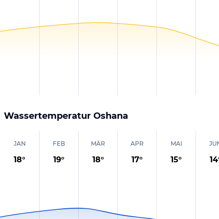
Wassertemperatur
Oshana
JAN
FEB
MÄR
APR
MAI
JU
18
°
19
°
18
°
17
°
15
°
14