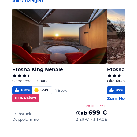
Alle anzeigen
Etosha King Nehale
Etosha Vill
Ondangwa, Oshana
Okaukuejo, Osh
100
%
5,9
/
6
97
%
5,
14 Bew.
10 % Rabatt
Zum Hotel
- 78 €
777 €
699 €
ab
Frühstück
Doppelzimmer
2 ERW. • 3 TAGE