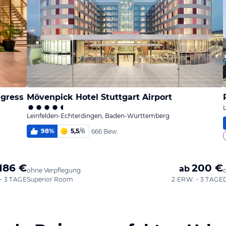
ngress
Mövenpick Hotel Stuttgart Airport
Leinfelden-Echterdingen, Baden-Württemberg
98
%
5,5
/
6
666 Bew.
186 €
200 €
ab
ohne Verpflegung
• 3 TAGE
Superior Room
2 ERW. • 3 TAGE