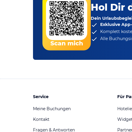
Hol Dir 
Dein Urlaubsbeglei
Exklusive App
Komplett koste
Alle Buchungsi
Scan mich
Service
Für Pa
Meine Buchungen
Hotelie
Kontakt
Widge
Fragen & Antworten
Partn