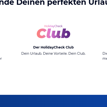
inde Deinen perfekten Urla
Der HolidayCheck Club
n
Dein Urlaub. Deine Vorteile. Dein Club.
Di
or
me