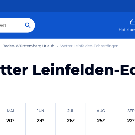
Hotel be
Baden-Württemberg Urlaub
Wetter Leinfelden-Echterdingen
tter Leinfelden-E
MAI
JUN
JUL
AUG
SEP
20
°
23
°
26
°
25
°
22
°