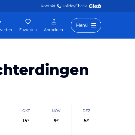
Kontakt
HolidayCheck 
Menü
werten
Favoriten
Anmelden
chterdingen
OKT
NOV
DEZ
15
°
9
°
5
°