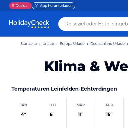
%
Deals
App herunterladen
Startseite
Urlaub
Europa Urlaub
Deutschland Urlaub
Klima & We
Temperaturen
Leinfelden-Echterdingen
JAN
FEB
MÄR
APR
4
°
6
°
11
°
15
°