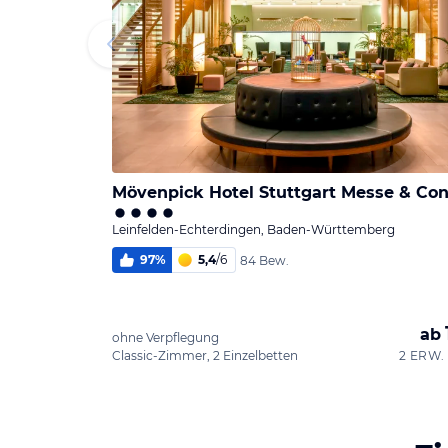
Mövenpick Hotel Stuttgart Messe & Co
Leinfelden-Echterdingen, Baden-Württemberg
97
%
5,4
/
6
84 Bew.
ab
ohne Verpflegung
Classic-Zimmer, 2 Einzelbetten
2 ERW. 