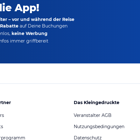
die App!
ter – vor und während der Reise
-Rabatte
auf Deine Buchungen
nlos,
keine Werbung
nfos immer griffbereit
rtner
Das Kleingedruckte
rs
Veranstalter AGB
ts
Nutzungsbedingungen
erprogramm
Datenschutz