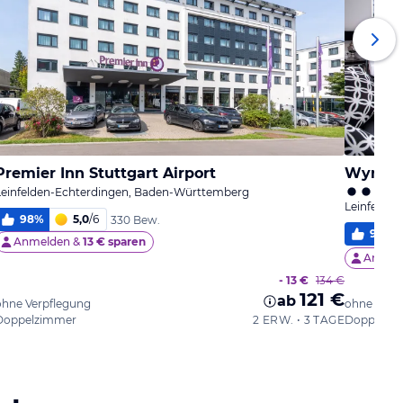
Premier Inn Stuttgart Airport
Wyndha
Leinfelden-Echterdingen, Baden-Württemberg
Leinfelde
98
%
5,0
/
6
330 Bew.
93
%
Anmelden &
13 € sparen
Anmel
- 13 €
134 €
121 €
ab
ohne Verpflegung
ohne Verp
Doppelzimmer
2 ERW. • 3 TAGE
Doppelzi