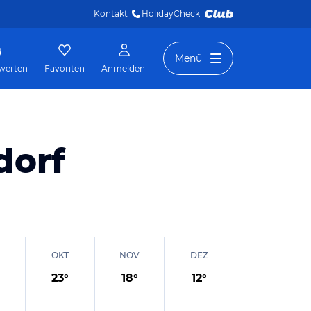
Kontakt
HolidayCheck 
Menü
werten
Favoriten
Anmelden
dorf
OKT
NOV
DEZ
23
°
18
°
12
°