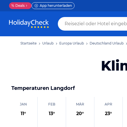
%
Deals
App herunterladen
Startseite
Urlaub
Europa Urlaub
Deutschland Urlaub
Kli
Temperaturen
Langdorf
JAN
FEB
MÄR
APR
11
°
13
°
20
°
23
°