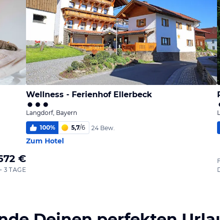
Wellness - Ferienhof Ellerbeck
Langdorf, Bayern
100
%
5,7
/
6
24 Bew.
Zum Hotel
672 €
• 3 TAGE
inde Deinen perfekten Urla