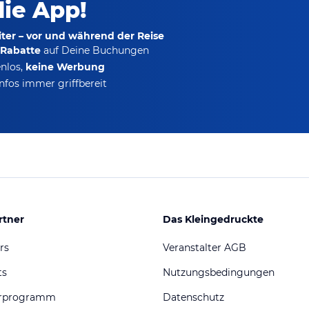
die App!
ter – vor und während der Reise
-Rabatte
auf Deine Buchungen
nlos,
keine Werbung
nfos immer griffbereit
rtner
Das Kleingedruckte
rs
Veranstalter AGB
ts
Nutzungsbedingungen
erprogramm
Datenschutz