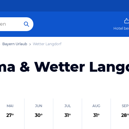
Hotel be
Bayern Urlaub
Wetter Langdorf
ma & Wetter Lang
MAI
JUN
JUL
AUG
SEP
27
°
30
°
31
°
31
°
28
°