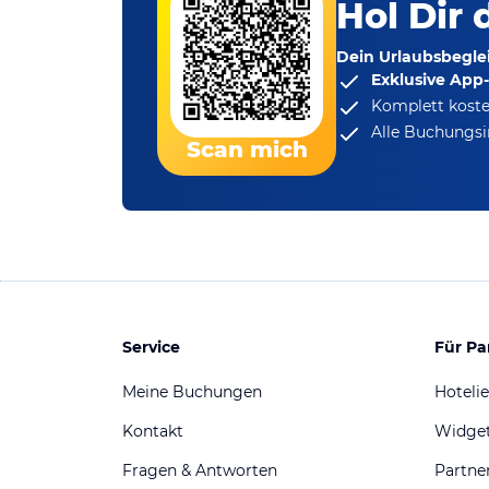
Hol Dir 
Dein Urlaubsbeglei
Exklusive App
Komplett koste
Alle Buchungsi
Scan mich
Service
Für Pa
Meine Buchungen
Hotelie
Kontakt
Widge
Fragen & Antworten
Partn