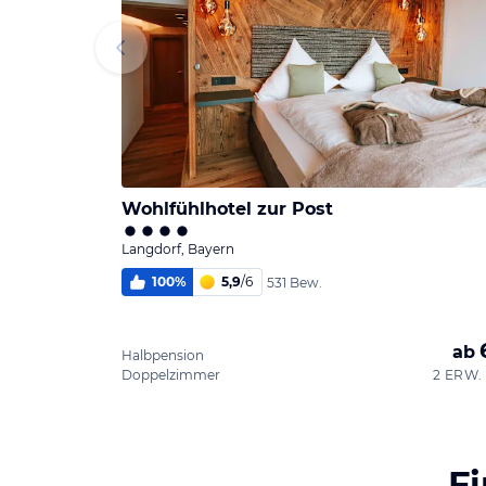
Wohlfühlhotel zur Post
Langdorf, Bayern
100
%
5,9
/
6
531 Bew.
ab
Halbpension
Doppelzimmer
2 ERW. 
F