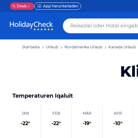
%
Deals
App herunterladen
Startseite
Urlaub
Nordamerika Urlaub
Kanada Urlaub
Kl
Temperaturen
Iqaluit
JAN
FEB
MÄR
APR
-22
°
-22
°
-19
°
-10
°