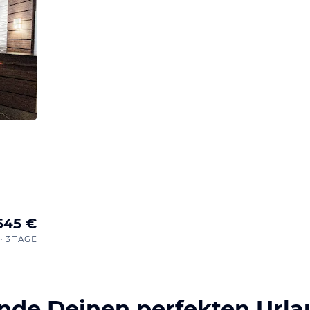
545 €
• 3 TAGE
inde Deinen perfekten Urla