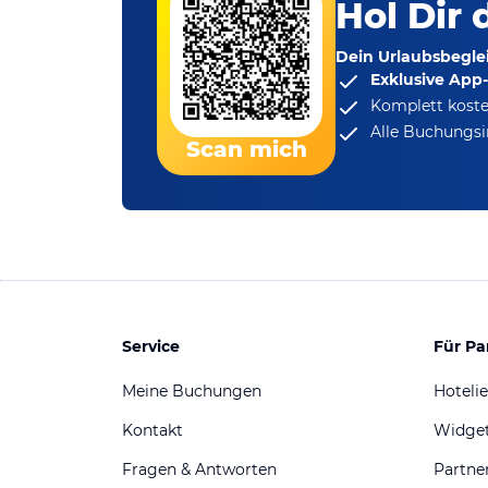
Hol Dir 
Dein Urlaubsbeglei
Exklusive App
Komplett koste
Alle Buchungsi
Scan mich
Service
Für Pa
Meine Buchungen
Hotelie
Kontakt
Widge
Fragen & Antworten
Partn