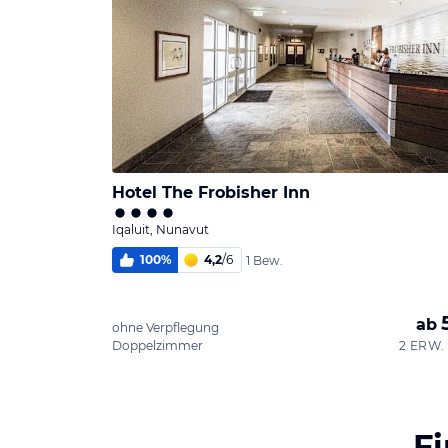
Hotel The Frobisher Inn
Iqaluit, Nunavut
100
%
4,2
/
6
1 Bew.
ab
ohne Verpflegung
Doppelzimmer
2 ERW. 
F