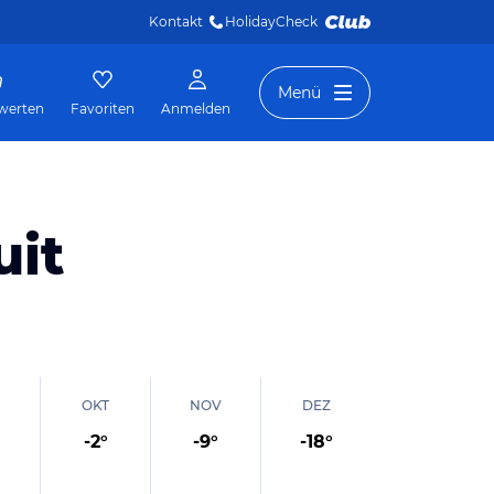
Kontakt
HolidayCheck 
Menü
werten
Favoriten
Anmelden
uit
OKT
NOV
DEZ
-2
°
-9
°
-18
°