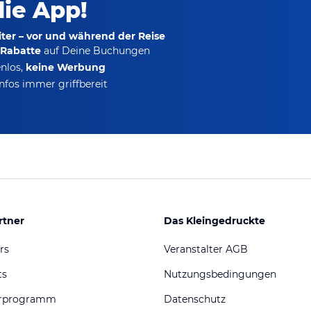
die App!
ter – vor und während der Reise
-Rabatte
auf Deine Buchungen
nlos,
keine Werbung
nfos immer griffbereit
rtner
Das Kleingedruckte
rs
Veranstalter AGB
ts
Nutzungsbedingungen
erprogramm
Datenschutz