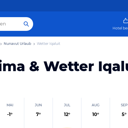
Hotel be
Nunavut Urlaub
Wetter Iqaluit
ima & Wetter Iqal
MAI
JUN
JUL
AUG
SEP
-1
°
7
°
12
°
10
°
5
°