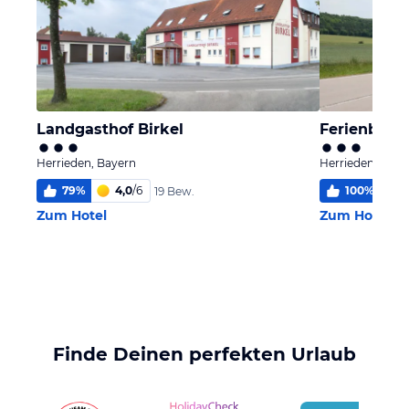
Landgasthof Birkel
Ferienbaue
Herrieden, Bayern
Herrieden, Baye
79
%
4,0
/
6
100
%
19 Bew.
Zum Hotel
Zum Hotel
Finde Deinen perfekten Urlaub