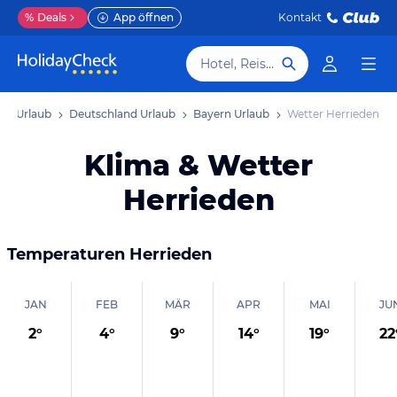
%
Deals
App öffnen
Kontakt
Hotel, Reiseziel
pa Urlaub
Deutschland Urlaub
Bayern Urlaub
Wetter Herrieden
Klima & Wetter
Herrieden
Temperaturen
Herrieden
JAN
FEB
MÄR
APR
MAI
JU
2
°
4
°
9
°
14
°
19
°
22