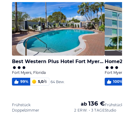
Best Western Plus Hotel Fort Myers Inn & Suites
Fort Myers, Florida
Fort Myers, Flor
99
%
5,0
/
6
100
%
5
64 Bew.
136 €
ab
Frühstück
Frühstück
Doppelzimmer
2 ERW. • 3 TAGE
Studio