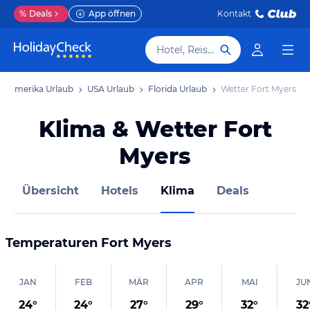
%
Deals
App öffnen
Kontakt
Hotel, Reiseziel
rdamerika Urlaub
USA Urlaub
Florida Urlaub
Wetter Fort Myers
Klima & Wetter Fort
Myers
Übersicht
Hotels
Klima
Deals
Temperaturen
Fort Myers
JAN
FEB
MÄR
APR
MAI
JU
24
°
24
°
27
°
29
°
32
°
32