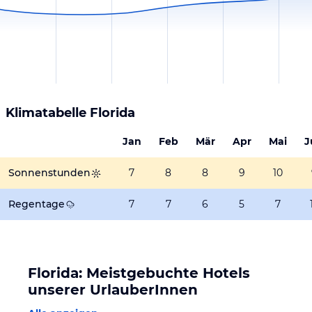
Klimatabelle
Florida
Jan
Feb
Mär
Apr
Mai
J
Sonnenstunden
7
8
8
9
10
Regentage
7
7
6
5
7
Florida: Meistgebuchte Hotels
unserer UrlauberInnen