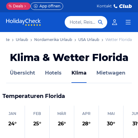
%
Deals
App öffnen
Kontakt
Hotel, Reiseziel
tseite
Urlaub
Nordamerika Urlaub
USA Urlaub
Wetter Florida
Klima & Wetter Florida
Übersicht
Hotels
Klima
Mietwagen
Temperaturen
Florida
JAN
FEB
MÄR
APR
MAI
JU
24
°
25
°
26
°
28
°
30
°
31