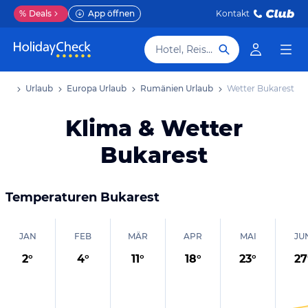
%
Deals
App öffnen
Kontakt
Hotel, Reiseziel
ite
Urlaub
Europa Urlaub
Rumänien Urlaub
Wetter Bukarest
Klima & Wetter
Bukarest
Temperaturen
Bukarest
JAN
FEB
MÄR
APR
MAI
JU
2
°
4
°
11
°
18
°
23
°
27