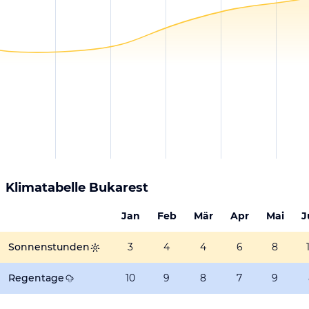
Klimatabelle
Bukarest
Jan
Feb
Mär
Apr
Mai
J
Sonnenstunden
3
4
4
6
8
Regentage
10
9
8
7
9