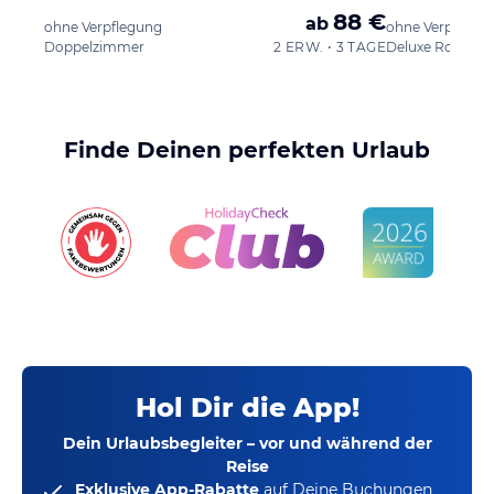
88 €
ab
ohne Verpflegung
ohne Verpflegu
Doppelzimmer
2 ERW. • 3 TAGE
Deluxe Room 1 
Finde Deinen perfekten Urlaub
Hol Dir die App!
Dein Urlaubsbegleiter – vor und während der
Reise
Exklusive App-Rabatte
auf Deine Buchungen