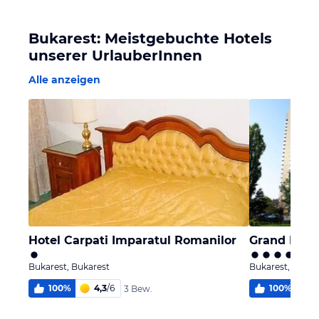
Bukarest: Meistgebuchte Hotels
unserer UrlauberInnen
Alle anzeigen
Hotel Carpati Imparatul Romanilor
Grand Hote
Bukarest, Bukarest
Bukarest, Bukar
100
%
4,3
/
6
100
%
5
3 Bew.