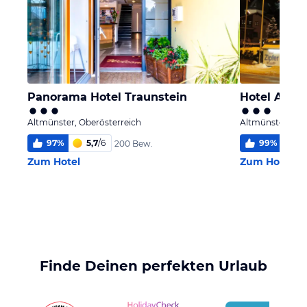
Panorama Hotel Traunstein
Hotel Altm
Altmünster, Oberösterreich
Altmünster, Obe
97
%
5,7
/
6
99
%
5
200 Bew.
Zum Hotel
Zum Hotel
Finde Deinen perfekten Urlaub