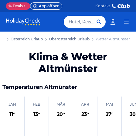
%
Deals
App öffnen
Kontakt
Hotel, Reiseziel
aub
Österreich Urlaub
Oberösterreich Urlaub
Wetter Altmünster
Klima & Wetter
Altmünster
Temperaturen
Altmünster
JAN
FEB
MÄR
APR
MAI
JU
11
°
13
°
20
°
23
°
27
°
30