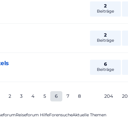
2
Beiträge
2
Beiträge
els
6
Beiträge
2
3
4
5
6
7
8
204
20
iseforum
Reiseforum Hilfe
Forensuche
Aktuelle Themen