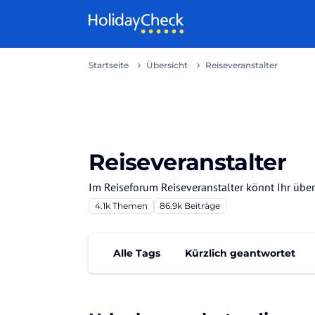
Weiter zum Inhalt
Startseite
Übersicht
Reiseveranstalter
Reiseveranstalter
Im Reiseforum Reiseveranstalter könnt Ihr übe
4.1k
Themen
86.9k
Beiträge
Alle Tags
Kürzlich geantwortet