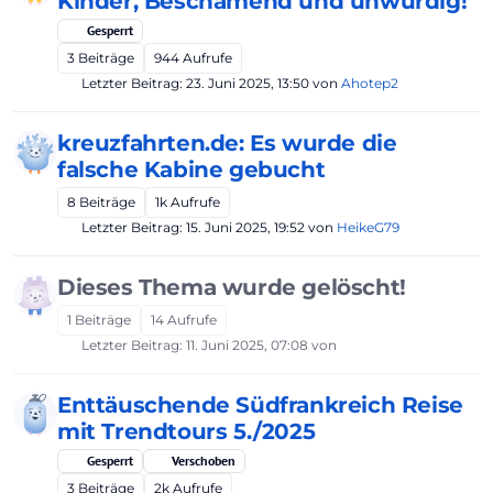
Kinder, Beschämend und unwürdig!
Gesperrt
3
Beiträge
944
Aufrufe
Letzter Beitrag:
23. Juni 2025, 13:50
von
Ahotep2
kreuzfahrten.de: Es wurde die
falsche Kabine gebucht
8
Beiträge
1k
Aufrufe
Letzter Beitrag:
15. Juni 2025, 19:52
von
HeikeG79
Dieses Thema wurde gelöscht!
1
Beiträge
14
Aufrufe
Letzter Beitrag:
11. Juni 2025, 07:08
von
Enttäuschende Südfrankreich Reise
mit Trendtours 5./2025
Gesperrt
Verschoben
3
Beiträge
2k
Aufrufe