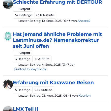
Schlechte Erfahrung mit DERTOUR
Gesperrt
52
Beiträge
89k
Aufrufe
Letzter Beitrag:
10. Sept. 2025, 16:43
von
Ahotep2
Hat jemand ähnliche Probleme mit
Lastminute.de? Namenskorrektur
seit Juni offen
Gesperrt
3
Beiträge
1k
Aufrufe
Letzter Beitrag:
4. Sept. 2025, 13:47
von
Günter/HolidayCheck
Erfahrung mit Karawane Reisen
5
Beiträge
24k
Aufrufe
Letzter Beitrag:
26. Aug. 2025, 06:45
von
Kourion
LMX Teil II