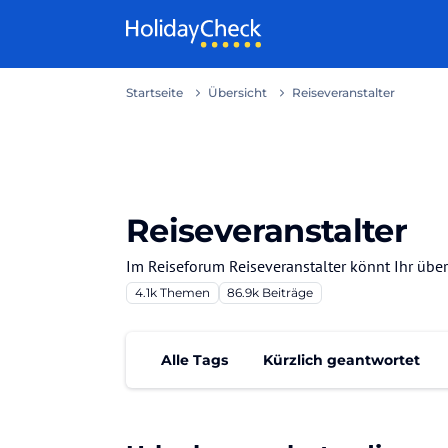
Weiter zum Inhalt
Startseite
Übersicht
Reiseveranstalter
Reiseveranstalter
Im Reiseforum Reiseveranstalter könnt Ihr übe
4.1k
Themen
86.9k
Beiträge
Alle Tags
Kürzlich geantwortet