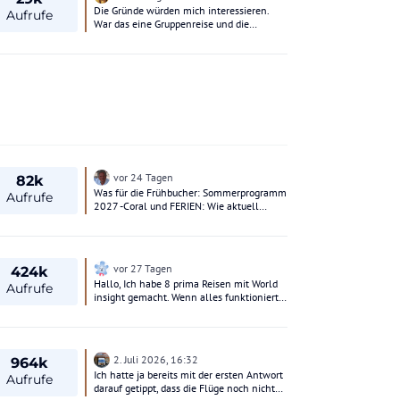
Die Gründe würden mich interessieren.
Aufrufe
War das eine Gruppenreise und die
Mindestanzahl wurde nicht erreicht? Alles
andere ergibt doch keinen Sinn.
vor 24 Tagen
82k
Was für die Frühbucher: Sommerprogramm
Aufrufe
2027 -Coral und FERIEN: Wie aktuell
bekannntgegeben wurde: Coral Travel /
FERIEN - es sind wohl jetzt große Teile des
Sommers 2027 freigeschaltet.
vor 27 Tagen
424k
Hallo, Ich habe 8 prima Reisen mit World
Aufrufe
insight gemacht. Wenn alles funktioniert,
sind die Reisen abwechslungsreich und ich
mag, dass immer andere Einzelreisende
dabei sind. Die 9. Reise im Mai/ Juni mit
dem Titel "Höhepunkte Südamerikas " war
2. Juli 2026, 16:32
964k
überwiegend furchtbar. Was hauptsächlich
Ich hatte ja bereits mit der ersten Antwort
am Konfliktmanagement von World
Aufrufe
darauf getippt, dass die Flüge noch nicht
insight liegt. Sehr kurzfristig wurde der