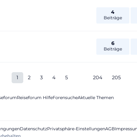
4
Beiträge
6
Beiträge
1
2
3
4
5
204
205
iseforum
Reiseforum Hilfe
Forensuche
Aktuelle Themen
ingungen
Datenschutz
Privatsphäre-Einstellungen
AGB
Impressu
rbehalten.