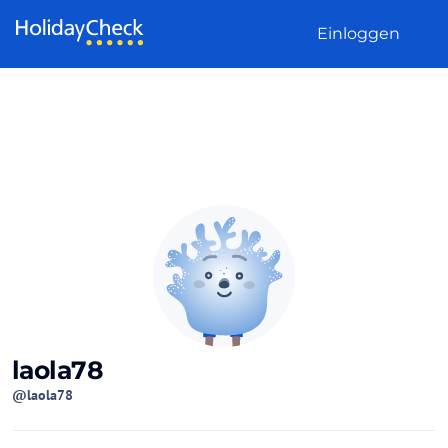
Weiter zum Inhalt
Einloggen
laola78
@laola78