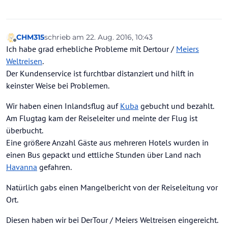
CHM315
schrieb am
22. Aug. 2016, 10:43
zuletzt editiert von
Offline
Ich habe grad erhebliche Probleme mit Dertour /
Meiers
Weltreisen
.
Der Kundenservice ist furchtbar distanziert und hilft in
keinster Weise bei Problemen.
Wir haben einen Inlandsflug auf
Kuba
gebucht und bezahlt.
Am Flugtag kam der Reiseleiter und meinte der Flug ist
überbucht.
Eine größere Anzahl Gäste aus mehreren Hotels wurden in
einen Bus gepackt und ettliche Stunden über Land nach
Havanna
gefahren.
Natürlich gabs einen Mangelbericht von der Reiseleitung vor
Ort.
Diesen haben wir bei DerTour / Meiers Weltreisen eingereicht.