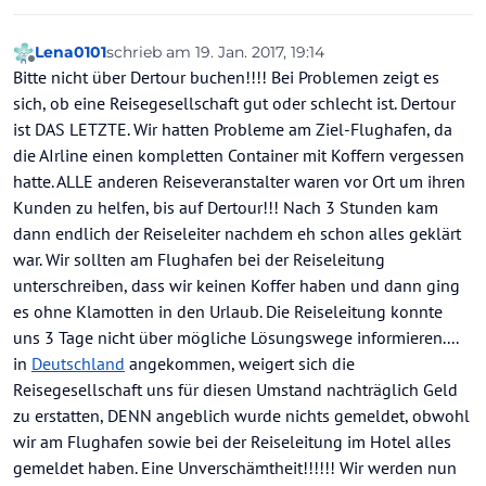
Lena0101
schrieb am
19. Jan. 2017, 19:14
zuletzt editiert von
Offline
Bitte nicht über Dertour buchen!!!! Bei Problemen zeigt es
sich, ob eine Reisegesellschaft gut oder schlecht ist. Dertour
ist DAS LETZTE. Wir hatten Probleme am Ziel-Flughafen, da
die AIrline einen kompletten Container mit Koffern vergessen
hatte. ALLE anderen Reiseveranstalter waren vor Ort um ihren
Kunden zu helfen, bis auf Dertour!!! Nach 3 Stunden kam
dann endlich der Reiseleiter nachdem eh schon alles geklärt
war. Wir sollten am Flughafen bei der Reiseleitung
unterschreiben, dass wir keinen Koffer haben und dann ging
es ohne Klamotten in den Urlaub. Die Reiseleitung konnte
uns 3 Tage nicht über mögliche Lösungswege informieren....
in
Deutschland
angekommen, weigert sich die
Reisegesellschaft uns für diesen Umstand nachträglich Geld
zu erstatten, DENN angeblich wurde nichts gemeldet, obwohl
wir am Flughafen sowie bei der Reiseleitung im Hotel alles
gemeldet haben. Eine Unverschämtheit!!!!!! Wir werden nun