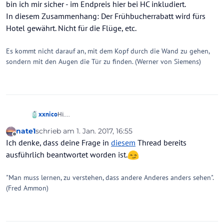
Macht es Sinn da dran zu bleiben?
bin ich mir sicher - im Endpreis hier bei HC inkludiert.
In diesem Zusammenhang: Der Frühbucherrabatt wird fürs
Hotel gewährt. Nicht für die Flüge, etc.
Es kommt nicht darauf an, mit dem Kopf durch die Wand zu gehen,
sondern mit den Augen die Tür zu finden. (Werner von Siemens)
Hi.
xxnico
haben gestern über Dertour 12 Tage Malediven gebucht.
nate1
schrieb am
1. Jan. 2017, 16:55
Laut den Angebotsdetails gibt es Frühbucherrabatte von
LG und schon mal danke für eure Hilfe.
zuletzt editiert von
Offline
Ich denke, dass deine Frage in
diesem
Thread bereits
bis zu 15%.
Jetzt kam die Rechnung und es ist kein Rabatt drauf
ausführlich beantwortet worden ist.
vermerkt. laut Holidaycheck wäre dieser im Preis
inkludiert. Ergibt für mich keinen Sinn. zumal die Preise
"Man muss lernen, zu verstehen, dass andere Anderes anders sehen".
im Januar und Februar kaum teurer sind, wo sie doch ca.
(Fred Ammon)
15% teurer sein sollten.
Hat schon irgendjemand Erfahrung damit gemacht?
Macht es Sinn da dran zu bleiben?