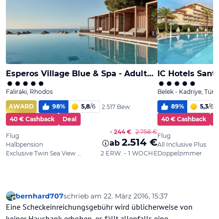
bernhard707
schrieb am
22. März 2016, 15:37
zuletzt editiert von
Offline
Eine Scheckeinreichungsgebühr wird üblicherweise von
keiner Hausbank erhoben, es fällt allenfalls eine