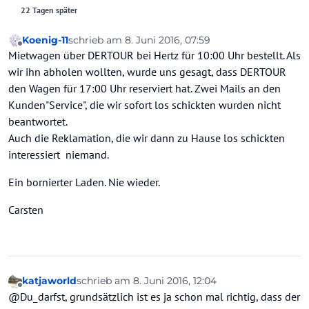
22 Tagen später
Koenig-11
schrieb am
8. Juni 2016, 07:59
zuletzt editiert von
Offline
Mietwagen über DERTOUR bei Hertz für 10:00 Uhr bestellt. Als
wir ihn abholen wollten, wurde uns gesagt, dass DERTOUR
den Wagen für 17:00 Uhr reserviert hat. Zwei Mails an den
Kunden"Service", die wir sofort los schickten wurden nicht
beantwortet.
Auch die Reklamation, die wir dann zu Hause los schickten
interessiert niemand.
Ein bornierter Laden. Nie wieder.
Carsten
katjaworld
schrieb am
8. Juni 2016, 12:04
zuletzt editiert von
Offline
@Du_darfst, grundsätzlich ist es ja schon mal richtig, dass der