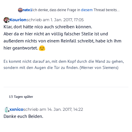
nate1
Ich denke, dass deine Frage in
diesem
Thread bereits
ausführlich beantwortet worden ist.
Kourion
schrieb am
1. Jan. 2017, 17:05
zuletzt editiert von Kourion
1. Jan. 2017, 17:08
Offline
Klar, dort hätte nico auch schreiben können.
Aber da er hier nicht an völlig falscher Stelle ist und
außerdem nichts von einem Reinfall schreibt, habe ich ihm
hier geantwortet.
Es kommt nicht darauf an, mit dem Kopf durch die Wand zu gehen,
sondern mit den Augen die Tür zu finden. (Werner von Siemens)
13 Tagen später
xxnico
schrieb am
14. Jan. 2017, 14:22
zuletzt editiert von
Offline
Danke euch Beiden.