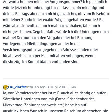
Antwortschreiben mit einer Vorgansgnummer? Ich persönlich
würde jetzt nicht unbedingt locker lassen, bin mir aufgrund
deines Beitrags aber auch nicht ganz sicher, ob vom Reisebüro
mit deiner Zuarbeit der exakte Weg eingehalten wurde.? Es
wäre also sinnvoll, da noch mal nachzuhaken, falls noch
nicht geschehen. Gegebenfalls würde ich die Unterlagen noch
mal bei Dertour nach den Vorgaben der bei Buchung
vorliegenden Mietbedingungen an der in der
Versicherungspolice angegebenen Adresse senden oder
idealerweise auch per Mail mit allen Anhängen, wenn
diesbezüglich Kontaktdaten vorhanden sind.
Du_darfst
schrieb am
8. Juni 2016, 15:47
zuletzt editiert von
Offline
Ja, von Vermieterseiter her ist m.E. auch alles richtig gelaufen.
Sämtliche Unterlagen von mir (Fotos, Schadenbericht,
Mietvertrag, Zahlungsnachweis etc.) habe ich auf
ausdrücklichen Wunsch in unserem Reisebüro abgegeben, sie