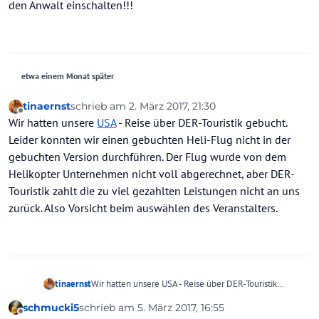
den Anwalt einschalten!!!
etwa einem Monat später
tinaernst
schrieb am
2. März 2017, 21:30
zuletzt editiert von
Offline
Wir hatten unsere
USA
- Reise über DER-Touristik gebucht.
Leider konnten wir einen gebuchten Heli-Flug nicht in der
gebuchten Version durchführen. Der Flug wurde von dem
Helikopter Unternehmen nicht voll abgerechnet, aber DER-
Touristik zahlt die zu viel gezahlten Leistungen nicht an uns
zurück. Also Vorsicht beim auswählen des Veranstalters.
tinaernst
Wir hatten unsere USA - Reise über DER-Touristik
gebucht. Leider konnten wir einen gebuchten Heli-
schmucki5
schrieb am
5. März 2017, 16:55
Flug nicht in der gebuchten Version durchführen. Der
zuletzt editiert von
Offline