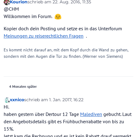
Kourion
schrieb am
22. Aug. 2016, 11:35
zuletzt editiert von
Offline
@CHM
Willkommen im Forum.
Kopier doch dein Posting und setze es in das Unterforum
Meinungen zu reiserechtlichen Fragen
.
Es kommt nicht darauf an, mit dem Kopf durch die Wand zu gehen,
sondern mit den Augen die Tür zu finden. (Werner von Siemens)
4 Monaten später
xxnico
schrieb am
1. Jan. 2017, 16:22
zuletzt editiert von
Offline
Hi.
haben gestern über Dertour 12 Tage
Malediven
gebucht. Laut
den Angebotsdetails gibt es Frühbucherrabatte von bis zu
15%.
Jetzt kam die Rechnung und es ist kein Rabatt drauf vermerkt.