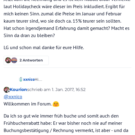
laut Holidaycheck wäre dieser im Preis inkludiert. Ergibt für
mich keinen Sinn. zumal die Preise im Januar und Februar
kaum teurer sind, wo sie doch ca. 15% teurer sein sollten.
Hat schon irgendjemand Erfahrung damit gemacht? Macht es
Sinn da dran zu bleiben?
LG und schon mal danke für eure Hilfe.
2 Antworten
Hi.
xxnico
haben gestern über Dertour 12 Tage Malediven gebucht.
Kourion
schrieb am
1. Jan. 2017, 16:52
Laut den Angebotsdetails gibt es Frühbucherrabatte von
LG und schon mal danke für eure Hilfe.
zuletzt editiert von Kourion
1. Jan. 2017, 16:55
Offline
@
xxnico
bis zu 15%.
Jetzt kam die Rechnung und es ist kein Rabatt drauf
Willkommen im Forum.
vermerkt. laut Holidaycheck wäre dieser im Preis
inkludiert. Ergibt für mich keinen Sinn. zumal die Preise
Da ich so gut wie immer früh buche und somit auch den
im Januar und Februar kaum teurer sind, wo sie doch ca.
Frühbucherrabatt habe: Er war bisher noch nie auf meiner
15% teurer sein sollten.
Buchungsbestätigung / Rechnung vermerkt, ist aber - und da
Hat schon irgendjemand Erfahrung damit gemacht?