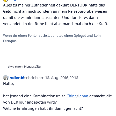
zuletzt editiert von
Offline
Alles zu meiner Zufriedenheit geklärt. DERTOUR hatte das
Geld nicht an mich sondern an mein Reisebüro überwiesen
damit die es mir dann auszahlen. Und dort ist es dann
versandet...In der Ruhe liegt also manchmal doch die Kraft.
Wenn du einen Fehler suchst, benutze einen Spiegel und kein
Fernglas!
etwa einem Monat später
Indien16
schrieb am
16. Aug. 2016, 19:16
zuletzt editiert von
Offline
Hallo,
hat jemand eine Kombinationsreise
China
/
Japan
gemacht, die
von DERTour angeboten wird?
Welche Erfahrungen habt ihr damit gemacht?