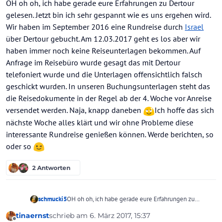
OH oh oh, ich habe gerade eure Erfahrungen zu Dertour
Flug wurde von dem Helikopter Unternehmen nicht
voll abgerechnet, aber DER-Touristik zahlt die zu viel
gelesen. Jetzt bin ich sehr gespannt wie es uns ergehen wird.
gezahlten Leistungen nicht an uns zurück. Also Vorsicht
Wir haben im September 2016 eine Rundreise durch
Israel
beim auswählen des Veranstalters.
über Dertour gebucht. Am 12.03.2017 geht es los aber wir
haben immer noch keine Reiseunterlagen bekommen. Auf
Anfrage im Reisebüro wurde gesagt das mit Dertour
telefoniert wurde und die Unterlagen offensichtlich falsch
geschickt wurden. In unseren Buchungsunterlagen steht das
die Reisedokumente in der Regel ab der 4. Woche vor Anreise
versendet werden. Naja, knapp daneben
Ich hoffe das sich
nächste Woche alles klärt und wir ohne Probleme diese
interessante Rundreise genießen können. Werde berichten, so
oder so
2 Antworten
schmucki5
OH oh oh, ich habe gerade eure Erfahrungen zu
Dertour gelesen. Jetzt bin ich sehr gespannt wie es
tinaernst
schrieb am
6. März 2017, 15:37
uns ergehen wird. Wir haben im September 2016
zuletzt editiert von