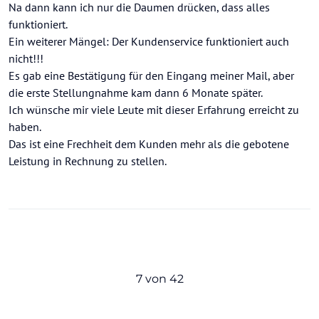
Offline
Na dann kann ich nur die Daumen drücken, dass alles
eine Rundreise durch Israel über Dertour gebucht.
Am 12.03.2017 geht es los aber wir haben immer
funktioniert.
noch keine Reiseunterlagen bekommen. Auf Anfrage
Ein weiterer Mängel: Der Kundenservice funktioniert auch
im Reisebüro wurde gesagt das mit Dertour
nicht!!!
telefoniert wurde und die Unterlagen offensichtlich
Es gab eine Bestätigung für den Eingang meiner Mail, aber
falsch geschickt wurden. In unseren
Buchungsunterlagen steht das die Reisedokumente
die erste Stellungnahme kam dann 6 Monate später.
in der Regel ab der 4. Woche vor Anreise versendet
Ich wünsche mir viele Leute mit dieser Erfahrung erreicht zu
werden. Naja, knapp daneben
Ich hoffe das sich
haben.
nächste Woche alles klärt und wir ohne Probleme
Das ist eine Frechheit dem Kunden mehr als die gebotene
diese interessante Rundreise genießen können.
Werde berichten, so oder so
Leistung in Rechnung zu stellen.
7 von 42