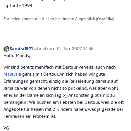
Lg Turtle 1994
Für jeden kommt der für ihn bestimmte Augenblick.(Ostafrika)
Sandra1971
schrieb am
14. Jan. 2007, 14:36
zuletzt editiert von
Offline
Hallo Mandy,
wir sind bereits mehrfach mit Dertour verreist, auch nach
Malaysia
geht´s mit Dertour. An sich haben wir gute
Erfahrungen gemacht, einzig die Reiseleitung damals auf
Jamaica war von denen nicht so prickelnd, was aber wohl
eher an der Dame an sich lag ;-)) Ansonsten gibt´s nix zu
bemängeln! Wir buchen am liebsten bei Dertour, weil die oft
Angebote für Reisen mit 2 Kindern haben, was ja gerade bei
Fernreisen ein Problem ist.
VG