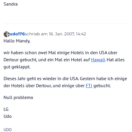
Sandra
udo176
schrieb am
16. Jan. 2007, 14:42
zuletzt editiert von
Offline
Hallo Mandy,
wir haben schon zwei Mal einige Hotels in den USA über
Dertour gebucht, und ein Mal ein Hotel auf
Hawaii
. Hat alles
gut geklappt.
Dieses Jahr geht es wieder in die USA. Gestern habe ich einige
der Hotels über Dertour, und einige über
FTI
gebucht.
Null problemo
LG
Udo
UDO