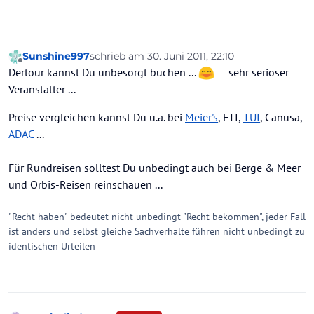
Sunshine997
schrieb am
30. Juni 2011, 22:10
zuletzt editiert von
Offline
Dertour kannst Du unbesorgt buchen ...
sehr seriöser
Veranstalter ...
Preise vergleichen kannst Du u.a. bei
Meier's
, FTI,
TUI
, Canusa,
ADAC
...
Für Rundreisen solltest Du unbedingt auch bei Berge & Meer
und Orbis-Reisen reinschauen ...
"Recht haben" bedeutet nicht unbedingt "Recht bekommen", jeder Fall
ist anders und selbst gleiche Sachverhalte führen nicht unbedingt zu
identischen Urteilen