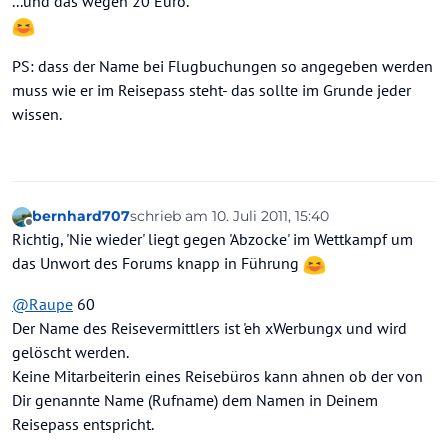
...und das wegen 20 Euro.
PS: dass der Name bei Flugbuchungen so angegeben werden
muss wie er im Reisepass steht- das sollte im Grunde jeder
wissen.
bernhard707
schrieb am
10. Juli 2011, 15:40
zuletzt editiert von
Offline
Richtig, 'Nie wieder' liegt gegen 'Abzocke' im Wettkampf um
das Unwort des Forums knapp in Führung
@
Raupe
60
Der Name des Reisevermittlers ist 'eh xWerbungx und wird
gelöscht werden.
Keine Mitarbeiterin eines Reisebüros kann ahnen ob der von
Dir genannte Name (Rufname) dem Namen in Deinem
Reisepass entspricht.