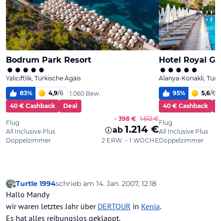
Turtle 1994
schrieb am
14. Jan. 2007, 12:18
zuletzt editiert von
Offline
Hallo Mandy
wir waren letztes Jahr über
DERTOUR
in
Kenia
.
Es hat alles reibungslos geklappt.