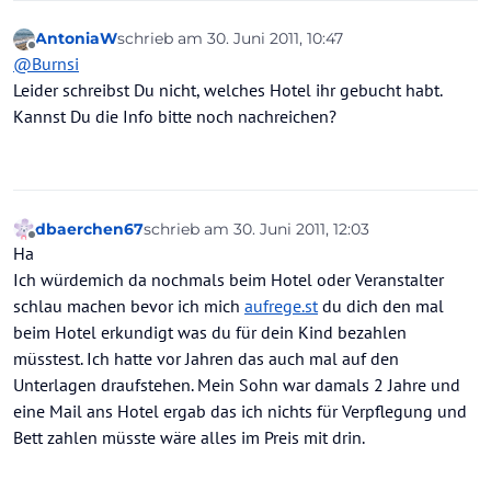
AntoniaW
schrieb am
30. Juni 2011, 10:47
zuletzt editiert von
Offline
@
Burnsi
Leider schreibst Du nicht, welches Hotel ihr gebucht habt.
Kannst Du die Info bitte noch nachreichen?
dbaerchen67
schrieb am
30. Juni 2011, 12:03
zuletzt editiert von
Offline
Ha
Ich würdemich da nochmals beim Hotel oder Veranstalter
schlau machen bevor ich mich
aufrege.st
du dich den mal
beim Hotel erkundigt was du für dein Kind bezahlen
müsstest. Ich hatte vor Jahren das auch mal auf den
Unterlagen draufstehen. Mein Sohn war damals 2 Jahre und
eine Mail ans Hotel ergab das ich nichts für Verpflegung und
Bett zahlen müsste wäre alles im Preis mit drin.