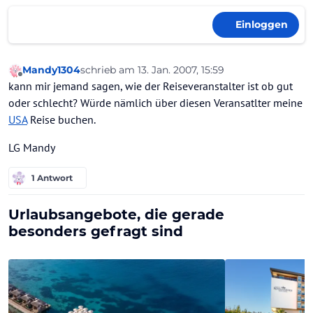
Einloggen
Mandy1304
schrieb am
13. Jan. 2007, 15:59
zuletzt editiert von Günter/HolidayCheck
Offline
kann mir jemand sagen, wie der Reiseveranstalter ist ob gut
oder schlecht? Würde nämlich über diesen Veransatlter meine
USA
Reise buchen.
LG Mandy
1 Antwort