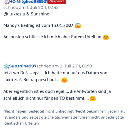
HC-Mitglied985931
Gesperrt
Offline
schrieb am
1. Juli 2011, 02:45
zuletzt editiert von
@ lukrezia & Sunshine
Mandy`s Beitrag ist vom 13.01.20
07
Ansonsten schliesse ich mich aber Eurem Urteil an
Sunshine997
schrieb am
2. Juli 2011, 00:19
zuletzt editiert von
Offline
Jetzt wo Du's sagst ... ich hatte nur auf das Datum von
Lukrezia's Beitrag geschaut ...
Aber eigentlich ist es doch egal ... die Antworten sind ja
schließlich nicht nur für den TO bestimmt ...
"Recht haben" bedeutet nicht unbedingt "Recht bekommen", jeder Fall
ist anders und selbst gleiche Sachverhalte führen nicht unbedingt zu
identischen Urteilen