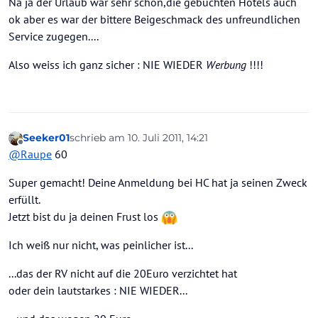
Na ja der Urlaub war sehr schön,die gebuchten Hotels auch
ok aber es war der bittere Beigeschmack des unfreundlichen
Service zugegen....
Also weiss ich ganz sicher : NIE WIEDER
Werbung
!!!!
Seeker01
schrieb am
10. Juli 2011, 14:21
zuletzt editiert von
Offline
@
Raupe
60
Super gemacht! Deine Anmeldung bei HC hat ja seinen Zweck
erfüllt.
Jetzt bist du ja deinen Frust los
Ich weiß nur nicht, was peinlicher ist...
...das der RV nicht auf die 20Euro verzichtet hat
oder dein lautstarkes : NIE WIEDER...