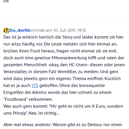
Pit
Du_darfst
schrieb am
10. Juli 2011, 19:12
zuletzt editiert von
Offline
Das ist ja wirklich herrlich die Story und leider kommt sie hier
nur allzu häufig vor. Die Leute melden sich hier einmal an,
brüllen ihren Frust heraus, fragen nicht einmal ob sie evtl.
doch auch eine gewisse Mitverantwortung trifft und raten der
gesamten Menschheit -okay, den HC-Usern- diesen oder jenen
Veranstalter, in diesem Fall Vermittler, zu meiden. Und gern
wird dazu jeweils gern ein eigenes Thema eröffnet. Kürzlich
hat es ja auch
ITS
getroffen. Ohne das konsequente
Eingreifen der Admins würde das hier schnell zu einem
"Frustboard" verkommen.
Was auch gern kommt: "Mir geht es nicht um X Euro, sondern
ums Prinzip". Nee, ist richtig...
Aber mal etwas anderes: Warum gibt es zu Dertour nur einen