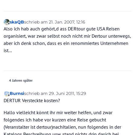
skaQB
schrieb am
21. Jan. 2007, 12:16
zuletzt editiert von
Offline
Also ich hab auch gehört,d ass DERtour gute USA Reisen
organisiert, war zwar selbst noch nicht mir Dertour unterwegs,
aber ich denk schon, dass es ein renommiertes Unternehmen
ist...
4 Jahren später
Burnsi
schrieb am
29. Juni 2011, 15:29
zuletzt editiert von
Offline
DERTUR Versteckte kosten?
Hallo vielleicht könnt ihr mir weiter helfen, und zwar
folgendes ich habe vor kurzen eine Reise gebucht
(Veranstalter ist dertour)nachItalien, nun folgendes in der
Katalogs Beschreibung usw. stand nichts drin dasich bei