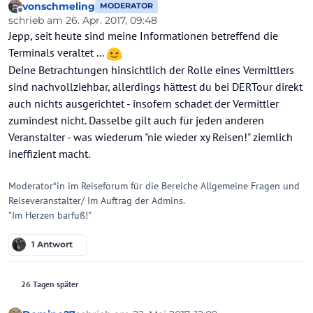
vonschmeling
MODERATOR
Offline
schrieb am
26. Apr. 2017, 09:48
zuletzt editiert von
Jepp, seit heute sind meine Informationen betreffend die
Terminals veraltet ...
Deine Betrachtungen hinsichtlich der Rolle eines Vermittlers
sind nachvollziehbar, allerdings hättest du bei DERTour direkt
auch nichts ausgerichtet - insofern schadet der Vermittler
zumindest nicht. Dasselbe gilt auch für jeden anderen
Veranstalter - was wiederum "nie wieder xy Reisen!" ziemlich
ineffizient macht.
Moderator*in im Reiseforum für die Bereiche Allgemeine Fragen und
Reiseveranstalter/ Im Auftrag der Admins.
"Im Herzen barfuß!"
1 Antwort
26 Tagen später