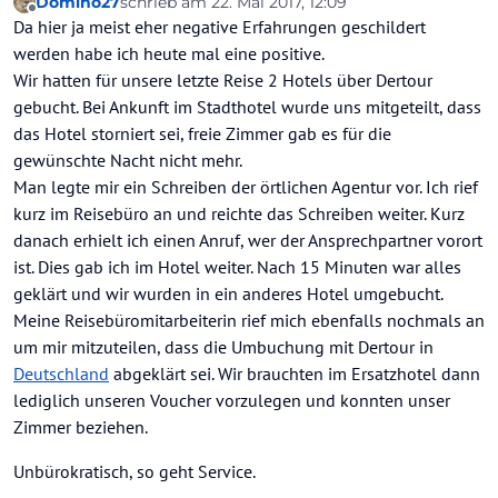
Domino27
schrieb am
22. Mai 2017, 12:09
zuletzt editiert von
Offline
Da hier ja meist eher negative Erfahrungen geschildert
werden habe ich heute mal eine positive.
Wir hatten für unsere letzte Reise 2 Hotels über Dertour
gebucht. Bei Ankunft im Stadthotel wurde uns mitgeteilt, dass
das Hotel storniert sei, freie Zimmer gab es für die
gewünschte Nacht nicht mehr.
Man legte mir ein Schreiben der örtlichen Agentur vor. Ich rief
kurz im Reisebüro an und reichte das Schreiben weiter. Kurz
danach erhielt ich einen Anruf, wer der Ansprechpartner vorort
ist. Dies gab ich im Hotel weiter. Nach 15 Minuten war alles
geklärt und wir wurden in ein anderes Hotel umgebucht.
Meine Reisebüromitarbeiterin rief mich ebenfalls nochmals an
um mir mitzuteilen, dass die Umbuchung mit Dertour in
Deutschland
abgeklärt sei. Wir brauchten im Ersatzhotel dann
lediglich unseren Voucher vorzulegen und konnten unser
Zimmer beziehen.
Unbürokratisch, so geht Service.