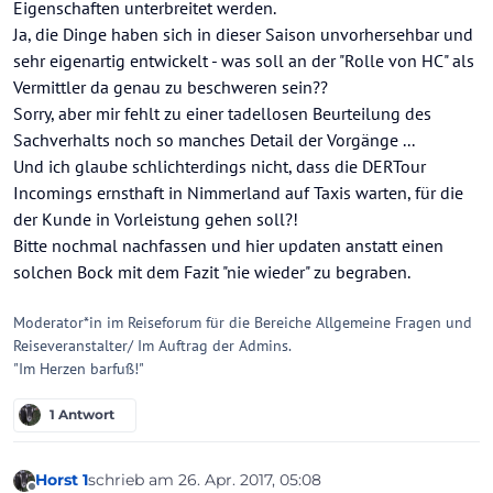
Eigenschaften unterbreitet werden.
Ja, die Dinge haben sich in dieser Saison unvorhersehbar und
sehr eigenartig entwickelt - was soll an der "Rolle von HC" als
Vermittler da genau zu beschweren sein??
Sorry, aber mir fehlt zu einer tadellosen Beurteilung des
Sachverhalts noch so manches Detail der Vorgänge ...
Und ich glaube schlichterdings nicht, dass die DERTour
Incomings ernsthaft in Nimmerland auf Taxis warten, für die
der Kunde in Vorleistung gehen soll?!
Bitte nochmal nachfassen und hier updaten anstatt einen
solchen Bock mit dem Fazit "nie wieder" zu begraben.
Moderator*in im Reiseforum für die Bereiche Allgemeine Fragen und
Reiseveranstalter/ Im Auftrag der Admins.
"Im Herzen barfuß!"
1 Antwort
Horst 1
schrieb am
26. Apr. 2017, 05:08
zuletzt editiert von Horst 1