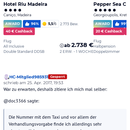
HC-Mitglied985931
Gesperrt
Offline
schrieb am
25. Apr. 2017, 19:53
zuletzt editiert von
War zu erwarten, deshalb zitiere ich mich mal selber:
@doc3366 sagte:
Die Nummer mit dem Taxi und vor allem der
Verhandlungsvorgabe finde ich allerdings sehr