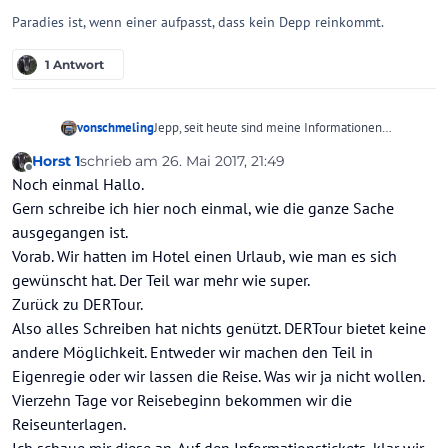
Paradies ist, wenn einer aufpasst, dass kein Depp reinkommt.
1 Antwort
vonschmeling
Jepp, seit heute sind meine Informationen
betreffend die Terminals veraltet ...
Horst 1
schrieb am
26. Mai 2017, 21:49
Deine Betrachtungen hinsichtlich der Rolle eines
zuletzt editiert von
Offline
Noch einmal Hallo.
Vermittlers sind nachvollziehbar, allerdings hättest
du bei DERTour direkt auch nichts ausgerichtet -
Gern schreibe ich hier noch einmal, wie die ganze Sache
insofern schadet der Vermittler zumindest nicht.
ausgegangen ist.
Dasselbe gilt auch für jeden anderen Veranstalter -
Vorab. Wir hatten im Hotel einen Urlaub, wie man es sich
was wiederum "nie wieder xy Reisen!" ziemlich
gewünscht hat. Der Teil war mehr wie super.
ineffizient macht.
Zurück zu DERTour.
Also alles Schreiben hat nichts genützt. DERTour bietet keine
andere Möglichkeit. Entweder wir machen den Teil in
Eigenregie oder wir lassen die Reise. Was wir ja nicht wollen.
Vierzehn Tage vor Reisebeginn bekommen wir die
Reiseunterlagen.
Ich schaue mir diese an. Auf den Informationstickets, klar wir