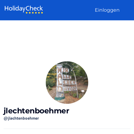
Weiter zum Inhalt
Einloggen
jlechtenboehmer
@jlechtenboehmer