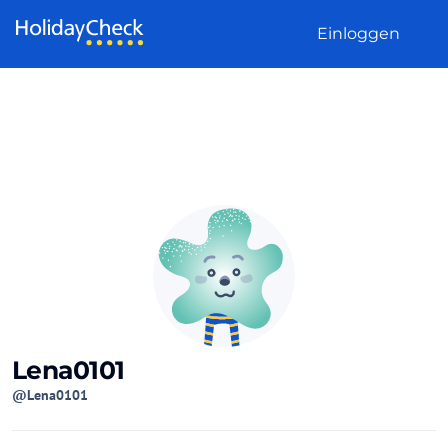
Weiter zum Inhalt
Einloggen
Lena0101
@Lena0101