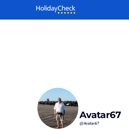
Weiter zum Inhalt
Avatar67
@Avatar67