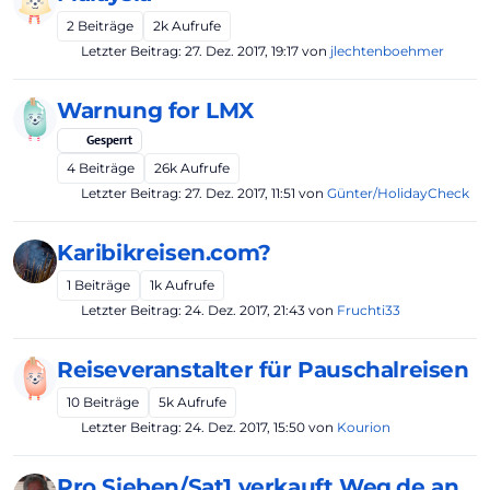
2
Beiträge
2k
Aufrufe
Letzter Beitrag:
27. Dez. 2017, 19:17
von
jlechtenboehmer
Warnung for LMX
Gesperrt
4
Beiträge
26k
Aufrufe
Letzter Beitrag:
27. Dez. 2017, 11:51
von
Günter/HolidayCheck
Karibikreisen.com?
1
Beiträge
1k
Aufrufe
Letzter Beitrag:
24. Dez. 2017, 21:43
von
Fruchti33
Reiseveranstalter für Pauschalreisen
10
Beiträge
5k
Aufrufe
Letzter Beitrag:
24. Dez. 2017, 15:50
von
Kourion
Pro Sieben/Sat1 verkauft Weg.de an