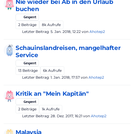
Nie wieder bei Ab in den Urlaub
buchen
Gesperrt
2
Beiträge
8k
Aufrufe
Letzter Beitrag:
5. Jan. 2018, 12:22
von
Ahotep2
Schauinslandreisen, mangelhafter
Service
Gesperrt
13
Beiträge
6k
Aufrufe
Letzter Beitrag:
1. Jan. 2018, 17:57
von
Ahotep2
Kritik an "Mein Kapitän"
Gesperrt
2
Beiträge
1k
Aufrufe
Letzter Beitrag:
28. Dez. 2017, 16:21
von
Ahotep2
Malaysia