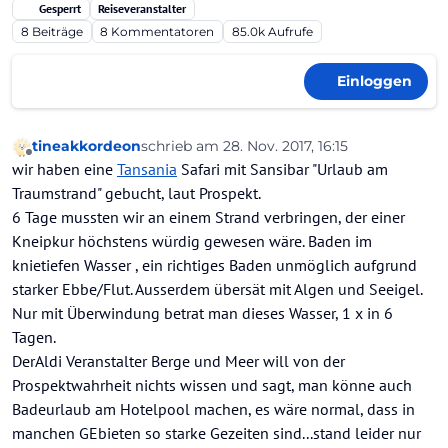
Gesperrt
Reiseveranstalter
8
Beiträge
8
Kommentatoren
85.0k
Aufrufe
Einloggen
tineakkordeon
schrieb am
28. Nov. 2017, 16:15
zuletzt editiert von
Offline
wir haben eine
Tansania
Safari mit Sansibar "Urlaub am
Traumstrand" gebucht, laut Prospekt.
6 Tage mussten wir an einem Strand verbringen, der einer
Kneipkur höchstens würdig gewesen wäre. Baden im
knietiefen Wasser , ein richtiges Baden unmöglich aufgrund
starker Ebbe/Flut. Ausserdem übersät mit Algen und Seeigel.
Nur mit Überwindung betrat man dieses Wasser, 1 x in 6
Tagen.
DerAldi Veranstalter Berge und Meer will von der
Prospektwahrheit nichts wissen und sagt, man könne auch
Badeurlaub am Hotelpool machen, es wäre normal, dass in
manchen GEbieten so starke Gezeiten sind...stand leider nur