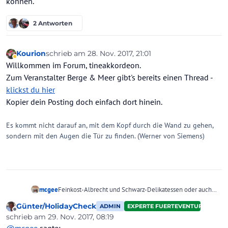
können.
2 Antworten
Kourion
schrieb am
28. Nov. 2017, 21:01
zuletzt editiert von Kourion
Abwesend
Willkommen im Forum, tineakkordeon.
Zum Veranstalter Berge & Meer gibt's bereits einen Thread -
klickst du hier
Kopier dein Posting doch einfach dort hinein.
Es kommt nicht darauf an, mit dem Kopf durch die Wand zu gehen,
sondern mit den Augen die Tür zu finden. (Werner von Siemens)
mcgee
Feinkost-Albrecht und Schwarz-Delikatessen oder auch
die Kaffeeröster sind bei
ihren
Reisen nur Vermittler. Tw.
Günter/HolidayCheck
ADMIN
EXPERTE FUERTEVENTURA
gibt es die gleichen Reisen bei allen Anbietern
Offline
schrieb am
29. Nov. 2017, 08:19
gleichzeitig. Auf einen zu schimpfen und den anderen zu
zuletzt editiert von Günter/HolidayCheck
@
mcgee
sagte: