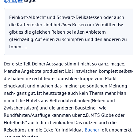
loben, ...
Sind Fotos gemacht, wurde vor Ort reklamiert ? Die
Gerichte warten auf solche Fälle...
Feinkost-Albrecht und Schwarz-Delikatessen oder auch
Was kommt bei raus ? Viel Ärger, Lauferei und ev.
zusätzliche Kosten, was man sich, bei ev. Recherche
die Kaffeeröster sind bei
ihren
Reisen nur Vermittler. Tw.
vorher, hätte sparen können.
gibt es die gleichen Reisen bei allen Anbietern
gleichzeitig. Auf einen zu schimpfen und den anderen zu
loben, ...
Der erste Teil Deiner Aussage stimmt nicht so ganz, mcgee.
Manche Angebote produziert Lidl inzwischen komplett selbst-
die haben ne recht teure Touristiker-Truppe vom Markt
eingekauft und machen das -meiner persönlichen Meinung
nach- ganz gut. Ist heutzutage auch kein Thema mehr. Man
nimmt die Hotels aus Bettendatenbanken(Neben und
Zwischensaison) und die anderen Bausteine - wie
Rundfahrten/Ausflüge kannman über z.B. MTS Globe oder
Hotelbeds* auch direkt einkaufen.Das nutzen auch die
Reisebüros um die Ecke für Individual-
Bucher
- oft unbemerkt
von den Kunden...