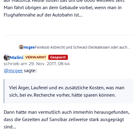
Man fährt übrigen an dem Gebäude vorbei, wenn man in
Flughafennähe auf der Autobahn ist...
mcgee
Feinkost-Albrecht und Schwarz-Delikatessen oder auch
die Kaffeeröster sind bei
ihren
Reisen nur Vermittler. Tw.
Malini
Gesperrt
VERWARNT
gibt es die gleichen Reisen bei allen Anbietern
Offline
schrieb am
29. Nov. 2017, 08:44
gleichzeitig. Auf einen zu schimpfen und den anderen zu
zuletzt editiert von
@
mcgee
sagte:
loben, ...
Sind Fotos gemacht, wurde vor Ort reklamiert ? Die
Gerichte warten auf solche Fälle...
Viel Ärger, Lauferei und ev. zusätzliche Kosten, was man
Was kommt bei raus ? Viel Ärger, Lauferei und ev.
zusätzliche Kosten, was man sich, bei ev. Recherche
sich, bei ev. Recherche vorher, hätte sparen können.
vorher, hätte sparen können.
Dann hätte man vermutlich auch immerhin herausgefunden,
dass die Gezeiten auf Sansibar zeilweise stark ausgeprägt
sind...