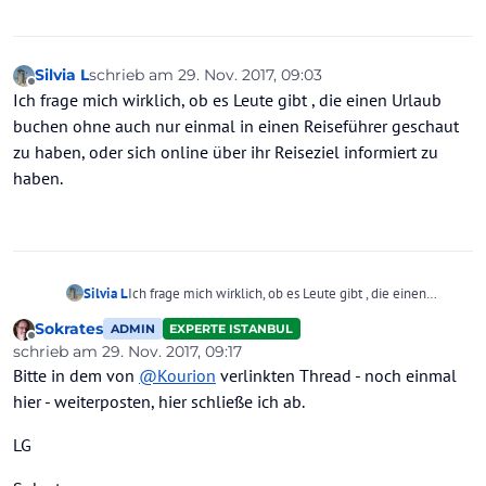
Silvia L
schrieb am
29. Nov. 2017, 09:03
zuletzt editiert von
Offline
Ich frage mich wirklich, ob es Leute gibt , die einen Urlaub
buchen ohne auch nur einmal in einen Reiseführer geschaut
zu haben, oder sich online über ihr Reiseziel informiert zu
haben.
Silvia L
Ich frage mich wirklich, ob es Leute gibt , die einen
Urlaub buchen ohne auch nur einmal in einen
Sokrates
ADMIN
EXPERTE ISTANBUL
Reiseführer geschaut zu haben, oder sich online über ihr
Offline
schrieb am
29. Nov. 2017, 09:17
Reiseziel informiert zu haben.
zuletzt editiert von
Bitte in dem von
@
Kourion
verlinkten Thread - noch einmal
hier
- weiterposten, hier schließe ich ab.
LG