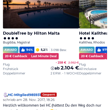
HC-Mitglied985931
Gesperrt
Offline
schrieb am
28. Nov. 2017, 18:26
zuletzt editiert von
Herzlich willkommen bei HC (hättest Du den Weg doch nur