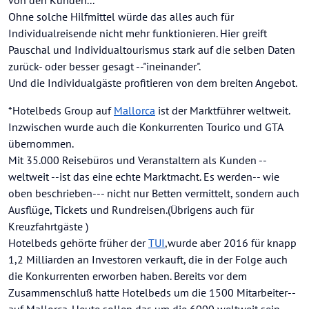
Ohne solche Hilfmittel würde das alles auch für
Individualreisende nicht mehr funktionieren. Hier greift
Pauschal und Individualtourismus stark auf die selben Daten
zurück- oder besser gesagt --"ineinander".
Und die Individualgäste profitieren von dem breiten Angebot.
*Hotelbeds Group auf
Mallorca
ist der Marktführer weltweit.
Inzwischen wurde auch die Konkurrenten Tourico und GTA
übernommen.
Mit 35.000 Reisebüros und Veranstaltern als Kunden --
weltweit --ist das eine echte Marktmacht. Es werden-- wie
oben beschrieben--- nicht nur Betten vermittelt, sondern auch
Ausflüge, Tickets und Rundreisen.(Übrigens auch für
Kreuzfahrtgäste )
Hotelbeds gehörte früher der
TUI
,wurde aber 2016 für knapp
1,2 Milliarden an Investoren verkauft, die in der Folge auch
die Konkurrenten erworben haben. Bereits vor dem
Zusammenschluß hatte Hotelbeds um die 1500 Mitarbeiter--
auf Mallorca. Heute sollen das um die 6000 weltweit sein.