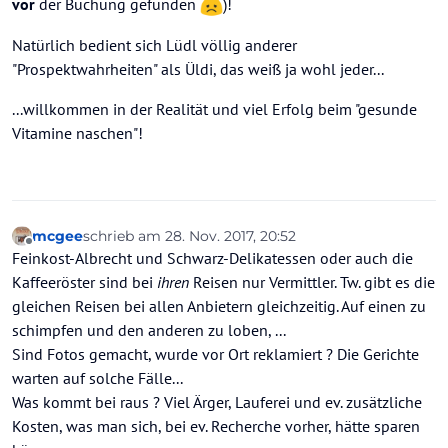
vor
der Buchung gefunden
)!
Natürlich bedient sich Lüdl völlig anderer
"Prospektwahrheiten" als Üldi, das weiß ja wohl jeder...
...willkommen in der Realität und viel Erfolg beim "gesunde
Vitamine naschen"!
mcgee
schrieb am
28. Nov. 2017, 20:52
zuletzt editiert von
Offline
Feinkost-Albrecht und Schwarz-Delikatessen oder auch die
Kaffeeröster sind bei
ihren
Reisen nur Vermittler. Tw. gibt es die
gleichen Reisen bei allen Anbietern gleichzeitig. Auf einen zu
schimpfen und den anderen zu loben, ...
Sind Fotos gemacht, wurde vor Ort reklamiert ? Die Gerichte
warten auf solche Fälle...
Was kommt bei raus ? Viel Ärger, Lauferei und ev. zusätzliche
Kosten, was man sich, bei ev. Recherche vorher, hätte sparen