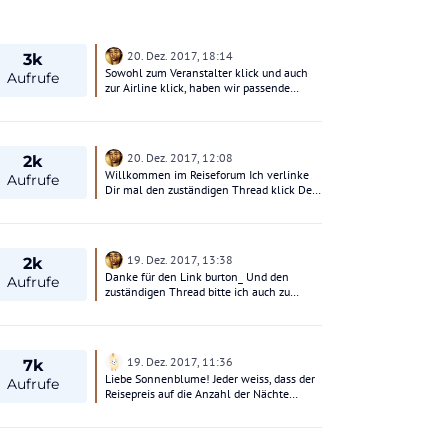
20. Dez. 2017, 18:14
3k
Sowohl zum Veranstalter klick und auch
Aufrufe
zur Airline klick, haben wir passende
Threads Ich rate zum Veranstalter-
Thread..............
20. Dez. 2017, 12:08
2k
Willkommen im Reiseforum Ich verlinke
Aufrufe
Dir mal den zuständigen Thread klick Den
Beitrag dort bitte einfügen, hier mache ich
wieder zu.
19. Dez. 2017, 13:38
2k
Danke für den Link burton_ Und den
Aufrufe
zuständigen Thread bitte ich auch zu
nutzen, danke.
19. Dez. 2017, 11:36
7k
Liebe Sonnenblume! Jeder weiss, dass der
Aufrufe
Reisepreis auf die Anzahl der Nächte
berechnet wird, die Ihr VOR ORT, also im
Hotel, seid. Tage sind nicht gleich Nächte.
Das, was Ihr da ohne zu lesen