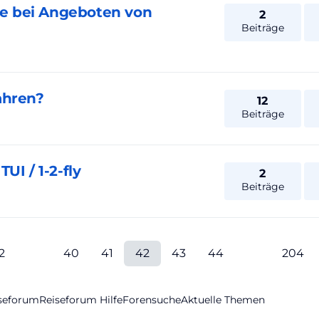
e bei Angeboten von
2
Beiträge
ahren?
12
Beiträge
UI / 1-2-fly
2
Beiträge
2
40
41
42
43
44
204
iseforum
Reiseforum Hilfe
Forensuche
Aktuelle Themen