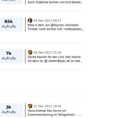
durch Südafrika buchen und sind derzeit
mit dem Reiseveranstalter Madiba in
Verhandlung. Leider konnten wir bisher
keine Erfahrungsberichte mit diesem
Veranstalter finden. Kennt jemand Madiba
29. Nov. 2017, 09:17
85k
aus Leipzig? Danke fürs Feedback
Bitte in dem von @Kourion verlinkten
schnorchel-fan
Aufrufe
Thread - noch einmal hier - weiterposten,
hier schließe ich ab. LG Sokrates
26. Nov. 2017, 21:10
7k
Danke Kourion für den Link. Hier mache
Aufrufe
ich dann zu. @ oesterrBayer, sei so nett
und kopiere den Beitrag dort hinein.
21. Nov. 2017, 19:56
2k
Hallo erstmal Das nenne ich
Aufrufe
Zusammenfassung im Telegramstil.....