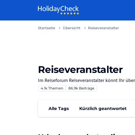
Weiter zum Inhalt
Startseite
Übersicht
Reiseveranstalter
Reiseveranstalter
Im Reiseforum Reiseveranstalter könnt Ihr übe
4.1k
Themen
86.9k
Beiträge
Alle Tags
Kürzlich geantwortet