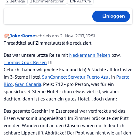
2
Beiträge
2
Kommentatoren
1.7k
Aufrufe
Einloggen
JokerRome
schrieb am
2. Nov. 2017, 13:51
zuletzt editiert von Ahotep2
11. Feb. 2017, 14:00
Offline
Threadtitel auf Zimmerlautstärke reduziert
Das war unsere letzte Reise mit
Neckermann Reisen
bzw.
Thomas Cook Reisen
!!!
Gebucht haben wir (meine Frau und ich) 6 Nächte all inclusive
im 3-Sterne Hotel
SunConnect Servatur Puerto Azul
in
Puerto
Rico
,
Gran Canaria
. Preis: 712,- pro Person, was für ein
spansiches 3-Sterne Hotel schon etwas viel ist, wir aber
dachten, dann ist es auch ein gutes Hotel... doch dann:
Das gesamte Geschirr im Essenssaal war verdreckt und das
Essen war somit ungenießbar! Im Zimmer bröckelte der Putz
von den Wänden und an den Gläsern waren noch deutlich
sehbare Lippenstift-Abdrücke! Der Pool war, nicht wie auf den