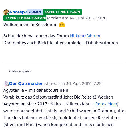
Ahotep2
ADMIN
EXPERTE NIL-REGION
Online
schrieb am
14. Juni 2015, 09:26
EXPERTE NILKREUZFAHRTEN
zuletzt editiert von
Willkommen im Reiseforum
Schau doch mal durch das Forum
Nilkreuzfahrten
.
Dort gibt es auch Berichte über zumindest Dahabeyatouren.
2 Jahren später
Der Quizmaster
schrieb am
30. Apr. 2017, 12:25
zuletzt editiert von
Offline
Ägypten ja – mit dahabtours nein
Vorab kurz das Selbstverständliche: Die Reise (2 Wochen
Ägypten im März 2017 - Kairo + Nilkreuzfahrt +
Rotes Meer
)
wurde durchgeführt, Hotels und Schiff waren in Ordnung, alle
Transfers haben zuverlässig funktioniert, unsere Reiseführer
(Sherif und Mina) waren kompetent und im persönlichen