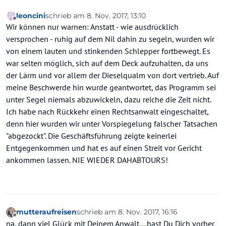
leoncini
schrieb am
8. Nov. 2017, 13:10
zuletzt editiert von
Offline
Wir können nur warnen: Anstatt - wie ausdrücklich
versprochen - ruhig auf dem Nil dahin zu segeln, wurden wir
von einem lauten und stinkenden Schlepper fortbewegt. Es
war selten möglich, sich auf dem Deck aufzuhalten, da uns
der Lärm und vor allem der Dieselqualm von dort vertrieb. Auf
meine Beschwerde hin wurde geantwortet, das Programm sei
unter Segel niemals abzuwickeln, dazu reiche die Zeit nicht.
Ich habe nach Rückkehr einen Rechtsanwalt eingeschaltet,
denn hier wurden wir unter Vorspiegelung falscher Tatsachen
"abgezockt". Die Geschäftsführung zeigte keinerlei
Entgegenkommen und hat es auf einen Streit vor Gericht
ankommen lassen. NIE WIEDER DAHABTOURS!
mutteraufreisen
schrieb am
8. Nov. 2017, 16:16
zuletzt editiert von
Offline
na, dann viel Glück mit Deinem Anwalt....hast Du Dich vorher