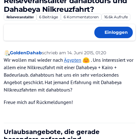
Reiseveranstalter dahabtours und
Dahabeya Nilkreuzfahrt?
Reiseveranstalter
6
Beiträge
6
Kommentatoren
16.6k
Aufrufe
Einloggen
GoldenDahab
schrieb am
14. Juni 2015, 01:20
zuletzt editiert von
Offline
Wir wollen mal wieder nach
Ägypten
. Uns interessiert vor
allem eine Nilkreuzfahrt mit einer Dahabeya + Kairo +
Badeurlaub. dahabtours hat uns ein sehr verlockendes
Angebot geschickt. Hat jemand Erfahrung mit Dahabeya
Nilkreuzfahrten mit dahabtours?
Freue mich auf Rückmeldungen!