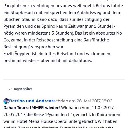
Parkplätzen zu verbringen bevor es weitergeht. Bei uns führte
ein Shopbesuch mit entsprechendem Anfahrtsweg und dem
üblichen Stau in Kairo dazu, dass zur Besichtigung der
Pyramiden und der Sphinx kaum Zeit war (nur 1 Stunde! -
nötig wären mindestens 3 Stunden). Das ist ein absolutes No
Go, zumal in der Reisebeschreibung eine "Ausführliche
Besichtigung" versprochen war.
Fazit: Ägypten ist ein tolles Reiseland und wir kommen
bestimmt wieder – aber nicht mit dahabtours.
28 Tagen später
Bettina und Andreas
schrieb am
28. Mai 2017, 18:06
zuletzt editiert von
Offline
Dahab Tours: IMMER wieder
! Wir haben vom 11.05.2017-
20.05.2017 die Reise "Pyramiden II" gemacht. In Kairo waren
wir im Hotel Mena House Oberoi untergebracht. Wir haben