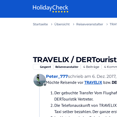
Weiter zum Inhalt
Startseite
Übersicht
Reiseveranstalter
TRAV
TRAVELIX / DERTourist
Gesperrt
Reiseveranstalter
4
Beiträge
4
Komm
Peter_777
schrieb am
6. Dez. 2017, 
zuletzt editiert von
Möchte Reisende vor
TRAVELIX
bzw.
DE
Offline
Der gebuchte Transfer Vom Flughaf
DERTouristik Vertreter.
Die Telefonauskunft von TRAVELIX e
Taxi selber bezahlen. Der ganze ers