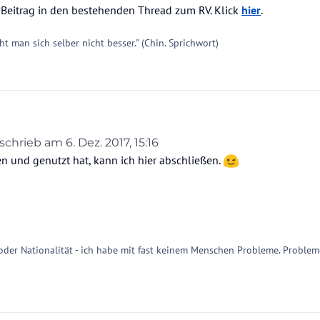
 Beitrag in den bestehenden Thread zum RV. Klick
hier
.
 man sich selber nicht besser." (Chin. Sprichwort)
schrieb am
6. Dez. 2017, 15:16
zuletzt editiert von
n und genutzt hat, kann ich hier abschließen.
inen Beitrag in den bestehenden Thread zum RV. Klick
hier
.
 oder Nationalität - ich habe mit fast keinem Menschen Probleme. Problem