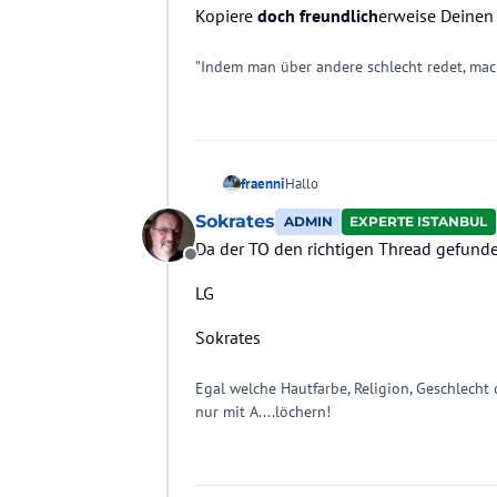
Kopiere
doch freundlich
erweise Deinen
"Indem man über andere schlecht redet, macht
Hallo
fraenni
Sokrates
ADMIN
EXPERTE ISTANBUL
und willkommen im HC-Forum.
Da der TO den richtigen Thread gefunde
Kopiere
doch freundlich
erweise De
Offline
LG
Sokrates
Egal welche Hautfarbe, Religion, Geschlecht
nur mit A....löchern!