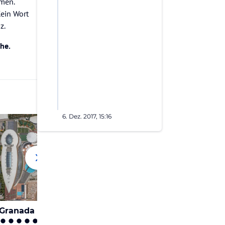
hmen.
ein Wort
z.
phe.
6. Dez. 2017, 15:16