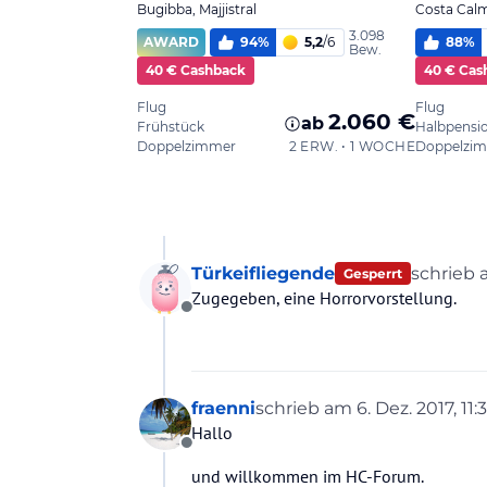
Türkeifliegende
schrieb
Gesperrt
zuletzt e
Zugegeben, eine Horrorvorstellung.
Offline
fraenni
schrieb am
6. Dez. 2017, 11:
zuletzt editiert von
Hallo
Offline
und willkommen im HC-Forum.