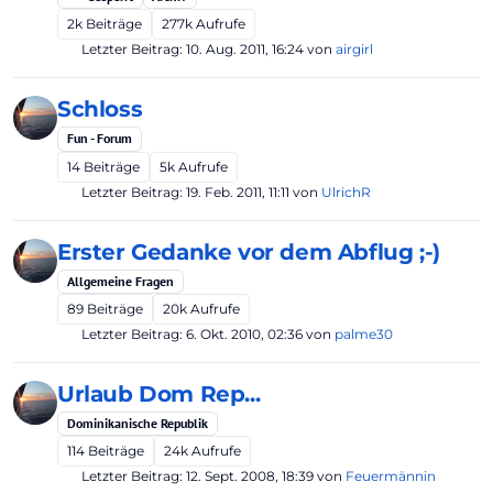
2k
Beiträge
277k
Aufrufe
Letzter Beitrag:
10. Aug. 2011, 16:24
von
airgirl
Schloss
Fun - Forum
14
Beiträge
5k
Aufrufe
Letzter Beitrag:
19. Feb. 2011, 11:11
von
UlrichR
Erster Gedanke vor dem Abflug ;-)
Allgemeine Fragen
89
Beiträge
20k
Aufrufe
Letzter Beitrag:
6. Okt. 2010, 02:36
von
palme30
Urlaub Dom Rep...
Dominikanische Republik
114
Beiträge
24k
Aufrufe
Letzter Beitrag:
12. Sept. 2008, 18:39
von
Feuermännin