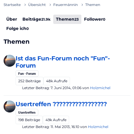
Startseite
Übersicht
Feuermännin
Themen
Über
Beiträge
Themen
Follower
21.9k
23
0
Folge ich
0
Themen
Ist das Fun-Forum noch "Fun"-
Forum
Fun - Forum
252
Beiträge
48k
Aufrufe
Letzter Beitrag:
7. Juni 2014, 01:06
von
Holzmichel
Usertreffen ?????????????????
Usertreffen
198
Beiträge
49k
Aufrufe
Letzter Beitrag:
11. Mai 2013, 16:10
von
Holzmichel