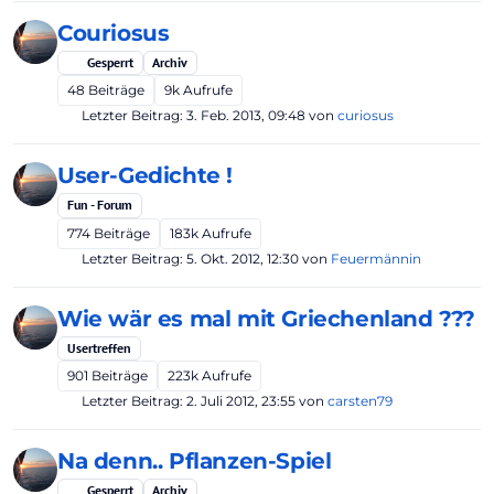
Couriosus
Gesperrt
Archiv
48
Beiträge
9k
Aufrufe
Letzter Beitrag:
3. Feb. 2013, 09:48
von
curiosus
User-Gedichte !
Fun - Forum
774
Beiträge
183k
Aufrufe
Letzter Beitrag:
5. Okt. 2012, 12:30
von
Feuermännin
Wie wär es mal mit Griechenland ???
Usertreffen
901
Beiträge
223k
Aufrufe
Letzter Beitrag:
2. Juli 2012, 23:55
von
carsten79
Na denn.. Pflanzen-Spiel
Gesperrt
Archiv