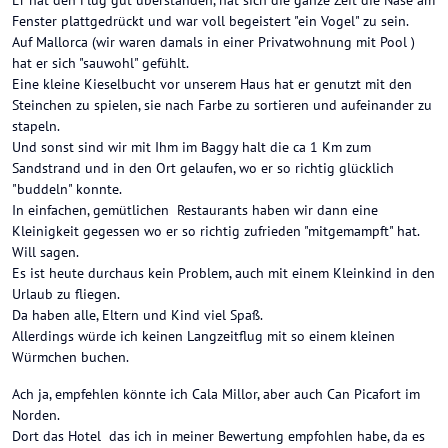
Er hat den Flug gut überstanden, hat sich die ganze Zeit die Nase am
Fenster plattgedrückt und war voll begeistert "ein Vogel" zu sein.
Auf Mallorca (wir waren damals in einer Privatwohnung mit Pool )
hat er sich "sauwohl" gefühlt.
Eine kleine Kieselbucht vor unserem Haus hat er genutzt mit den
Steinchen zu spielen, sie nach Farbe zu sortieren und aufeinander zu
stapeln.
Und sonst sind wir mit Ihm im Baggy halt die ca 1 Km zum
Sandstrand und in den Ort gelaufen, wo er so richtig glücklich
"buddeln" konnte.
In einfachen, gemütlichen Restaurants haben wir dann eine
Kleinigkeit gegessen wo er so richtig zufrieden "mitgemampft" hat.
Will sagen.
Es ist heute durchaus kein Problem, auch mit einem Kleinkind in den
Urlaub zu fliegen.
Da haben alle, Eltern und Kind viel Spaß.
Allerdings würde ich keinen Langzeitflug mit so einem kleinen
Würmchen buchen.
Ach ja, empfehlen könnte ich Cala Millor, aber auch Can Picafort im
Norden.
Dort das Hotel das ich in meiner Bewertung empfohlen habe, da es