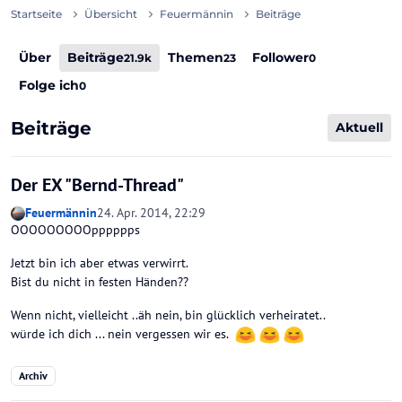
Startseite
Übersicht
Feuermännin
Beiträge
Über
Beiträge
Themen
Follower
21.9k
23
0
Folge ich
0
Beiträge
Aktuell
Der EX "Bernd-Thread"
Feuermännin
24. Apr. 2014, 22:29
OOOOOOOOOpppppps
Jetzt bin ich aber etwas verwirrt.
Bist du nicht in festen Händen??
Wenn nicht, vielleicht ..äh nein, bin glücklich verheiratet..
würde ich dich ... nein vergessen wir es.
Archiv