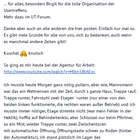
... für alles, besonders Birgit für die tolle Organisation der
Usertreffens.
Mehr dazu im UT-Forum.
Danke aber auch an alle anderen die hier posten. Einfach nur mal so.
Es gibt viele Gründe für alle von uns, sich zu bedanken, auch wenn
es manchmal andere Zeiten gibt!
Kuschel
knutsch
So ging es mir heute bei der Agentur für Arbeit:
http://www.youtube.com/watch?v=MJbn5BtAEoc
Ich musste heute Morgen ganz nötig pullern, aber wie, Mannomann
war das ein Wettrennen mit der Zeit, durch´s ganze Haus, Treppe rauf,
Treppe runter, Fahrstuhl zwei Etagen ´runter (nur einer von den
beiden linken funktionerte, die rechten waren außer Betrieb) und ich
musste immer nötiger, Etage stimmte nicht (war mein Fehler in der
Hektik), hoffte auf Behindertenklo, aber Schlüssel nur beim Pförtner,
so ein Mist, wieder Treppe runter, zwei Zwischentüren
mit automatischer Öffnung, Öffnungstaste schwer zu finden (hinter
der Automatiktür), ich stand plötzlich im Lager des