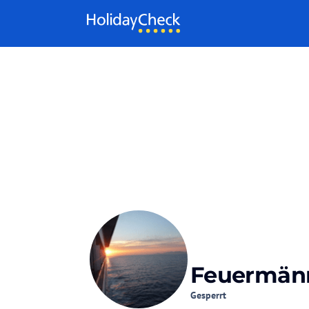
Weiter zum Inhalt
Feuermän
Gesperrt