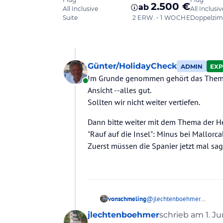
Günter/HolidayCheck
ADMIN
EXP
Im Grunde genommen gehört das Thema v
Online
Ansicht --alles gut.
Sollten wir nicht weiter vertiefen.
Dann bitte weiter mit dem Thema der H
"Rauf auf die Insel": Minus bei Mallor
Zuerst müssen die Spanier jetzt mal sa
vonschmeling
@
jlechtenboehmer
Auch diese Erklärung ist ver
jlechtenboehmer
schrieb am
1. J
Wie gesagt - ich denke der Be
zuletzt editiert