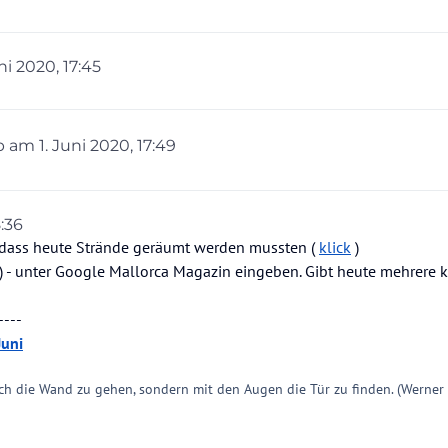
uni 2020, 17:45
t von jlechtenboehmer
6. Jan. 2020, 17:47
eb am
1. Juni 2020, 17:49
 editiert von
8:36
ion
6. März 2020, 19:45
er dass heute Strände geräumt werden mussten (
klick
)
) - unter Google Mallorca Magazin eingeben. Gibt heute mehrere 
----
Juni
ch die Wand zu gehen, sondern mit den Augen die Tür zu finden. (Werner