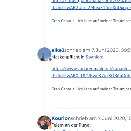
https://infos-grancanaria.com/2020/6-
fbclid=IwAR2Uck_2MfeaE15n-XhDxng
Gran Canaria - ich lebe auf meiner Trauminse
elke3
schrieb am
7. Juni 2020, 09:
zuletzt editiert von
Maskenpflicht in
Spanien
:
Offline
https://www.kanarenmarkt.de/kanaren-
fbclid=IwAR0LT8OfEweK7uz8OB6uDnh
Gran Canaria - ich lebe auf meiner Trauminse
Kourion
schrieb am
7. Juni 2020, 1
zuletzt editiert von Kour
Feiern an der Playa:
Abwesend