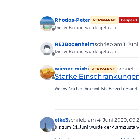
Rhodos-Peter
Gesperrt
VERWARNT
Dieser Beitrag wurde gelöscht!
Offline
REJBodenheim
schrieb am
1. Jun
zuletzt editiert v
Dieser Beitrag wurde gelöscht!
Offline
wiener-michi
schrieb
VERWARNT
zuletzt e
Starke Einschränkungen 
Offline
Wenns Arscherl brummt ists Herzerl gesund
elke3
schrieb am
4. Juni 2020, 09:
zuletzt editiert von
bis zum 21. Juni wurde der Alarmzustand
Offline