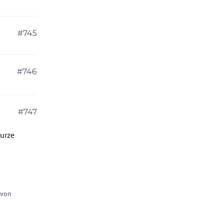
#745
#746
#747
kurze
 von