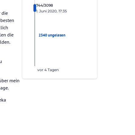
744/3098
1. Juni 2020, 17:35
 die
 besten
lich
len die
2340 ungelesen
lden.
zu
vor 4 Tagen
 über mein
gage.
eka