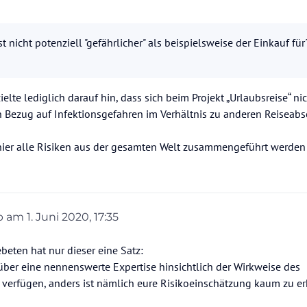
.
 nicht potenziell "gefährlicher" als beispielsweise der Einkauf für
ielte lediglich darauf hin, dass sich beim Projekt „Urlaubsreise“ nic
in Bezug auf Infektionsgefahren im Verhältnis zu anderen Reiseabs
hier alle Risiken aus der gesamten Welt zusammengeführt werden 
eb am
1. Juni 2020, 17:35
 editiert von
ten hat nur dieser eine Satz:
ber eine nennenswerte Expertise hinsichtlich der Wirkweise des
verfügen, anders ist nämlich eure Risikoeinschätzung kaum zu erk