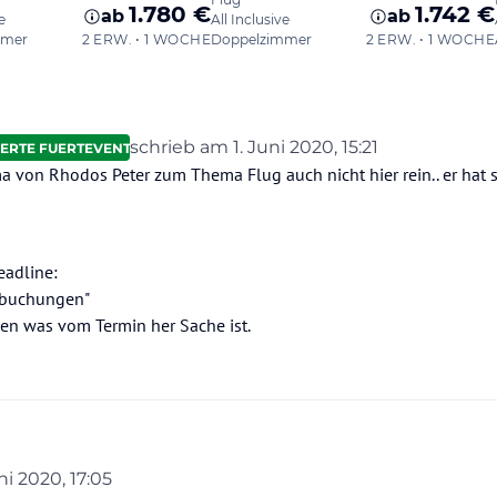
schrieb am
1. Juni 2020, 15:21
ERTE FUERTEVENTURA
zuletzt editiert von Günter/HolidayCheck
on Rhodos Peter zum Thema Flug auch nicht hier rein.. er hat 
eadline:
cabuchungen"
gen was vom Termin her Sache ist.
mutlich etwas überobligatorisch ...
uni 2020, 17:05
trieb am Flughafen ist nicht potenziell "gefährlicher" als beispielsweise der Einkau
 von