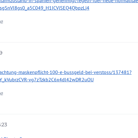
alarmzustand-in-spanien-genehmigt-regeln-fuer-neue-normalitae
esgSnVI8gs0_a5C049_H1ICVjSEQ4QbpzLj4
l!
59
achtung-maskenpflicht-100-e-bussgeld-bei-verstoss/137481?
Y_kVubrzCVR-vg7zTzkb2C6x4dl42wDR2uOU
l!
5:23
ion
6. Juli 2020, 15:26