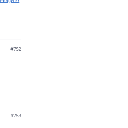
t-folgen/?
#752
#753