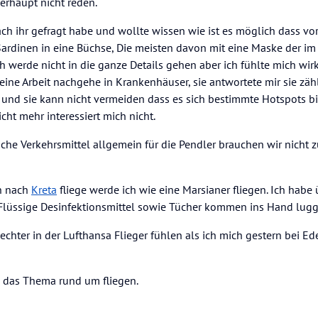
erhaupt nicht reden.
ach ihr gefragt habe und wollte wissen wie ist es möglich dass vor
Sardinen in eine Büchse, Die meisten davon mit eine Maske der im
h werde nicht in die ganze Details gehen aber ich fühlte mich wirk
ne Arbeit nachgehe in Krankenhäuser, sie antwortete mir sie zäh
n und sie kann nicht vermeiden dass es sich bestimmte Hotspots bi
cht mehr interessiert mich nicht.
iche Verkehrsmittel allgemein für die Pendler brauchen wir nicht 
ch nach
Kreta
fliege werde ich wie eine Marsianer fliegen. Ich habe
 Flüssige Desinfektionsmittel sowie Tücher kommen ins Hand lug
echter in der Lufthansa Flieger fühlen als ich mich gestern bei Ed
m das Thema rund um fliegen.