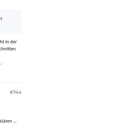
´s
ht in der
chnitten
.
#744
lären ...