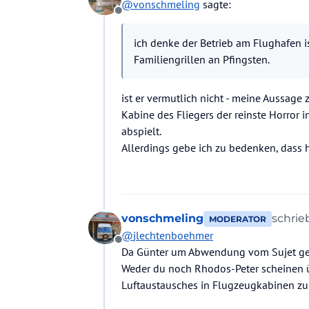
@
vonschmeling
sagte:
Familiengrillen an Pfingsten
Offline
ich denke der Betrieb am Flughafen ist
Familiengrillen an Pfingsten.
ist er vermutlich nicht - meine Aussage z
Kabine des Fliegers der reinste Horror 
abspielt.
Allerdings gebe ich zu bedenken, dass 
vonschmeling
schri
MODERATOR
zuletzt
@
jlechtenboehmer
Offline
Da Günter um Abwendung vom Sujet gebe
Weder du noch Rhodos-Peter scheinen ü
Luftaustausches in Flugzeugkabinen zu 