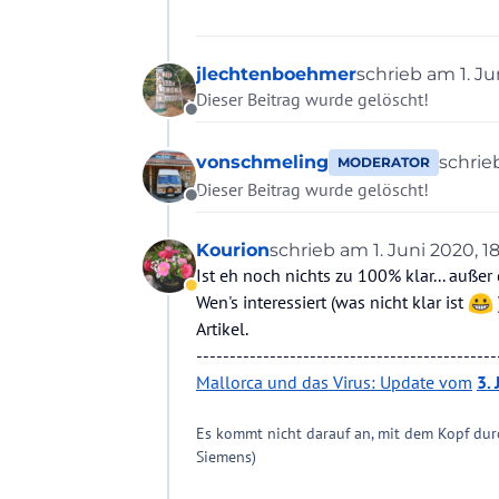
jlechtenboehmer
schrieb am
1. J
zuletzt editier
Dieser Beitrag wurde gelöscht!
Offline
vonschmeling
schri
MODERATOR
zuletzt
Dieser Beitrag wurde gelöscht!
Offline
Kourion
schrieb am
1. Juni 2020, 1
zuletzt editiert von Kour
Ist eh noch nichts zu 100% klar... auß
Abwesend
Wen's interessiert (was nicht klar ist
Artikel.
---------------------------------------------
Mallorca und das Virus: Update vom
3. 
Es kommt nicht darauf an, mit dem Kopf dur
Siemens)