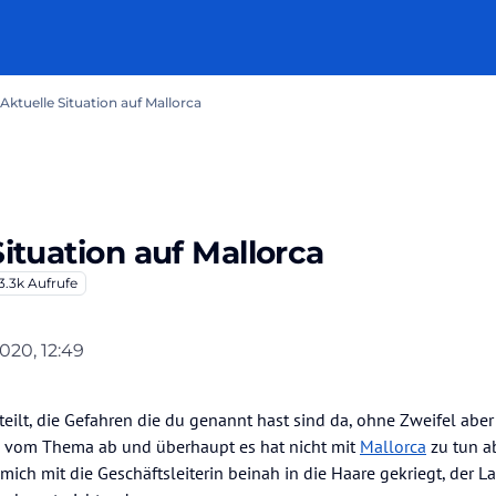
 Aktuelle Situation auf Mallorca
Situation auf Mallorca
3.3k
Aufrufe
2020, 12:49
 Vive la France
6. Jan. 2020, 13:17
ilt, die Gefahren die du genannt hast sind da, ohne Zweifel aber 
n vom Thema ab und überhaupt es hat nicht mit
Mallorca
zu tun a
mich mit die Geschäftsleiterin beinah in die Haare gekriegt, der 