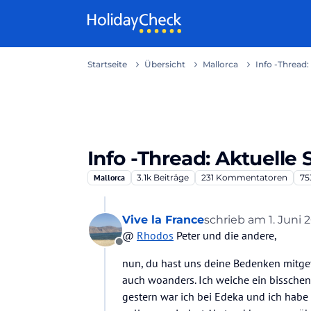
Weiter zum Inhalt
Startseite
Übersicht
Mallorca
Info -Thread:
Info -Thread: Aktuelle 
Mallorca
3.1k
Beiträge
231
Kommentatoren
75
Vive la France
schrieb am
1. Juni 
zuletzt editiert von
@
Rhodos
Peter und die andere,
Offline
nun, du hast uns deine Bedenken mitgete
auch woanders. Ich weiche ein bissche
gestern war ich bei Edeka und ich habe 