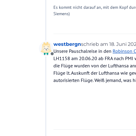
Es kommt nicht darauf an, mit dem Kopf dur
Siemens)
westbergn
schrieb am
18. Juni 202
zuletzt editiert von
Unsere Pauschalreise in den
Robinson C
Offline
LH1158 am 20.06.20 ab FRA nach PMI w
die Flüge wurden von der Lufthansa annu
Flüge lt. Auskunft der Lufthansa wie ge
autorisierten Flüge. Weiß jemand, was hie