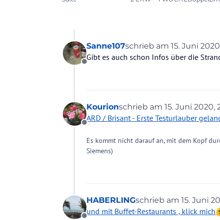
Sanne107
schrieb am
15. Juni 2020
zuletzt editiert von
Gibt es auch schon Infos über die Stra
Offline
Kourion
schrieb am
15. Juni 2020, 
zuletzt editiert von Kouri
ARD / Brisant - Erste Testurlauber gelan
Offline
Es kommt nicht darauf an, mit dem Kopf dur
Siemens)
HABERLING
schrieb am
15. Juni 2
zuletzt editiert von
und mit Buffet-Restaurants , klick mich