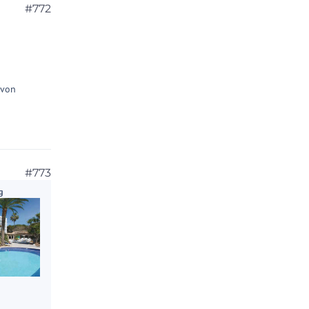
#772
 von
#773
g