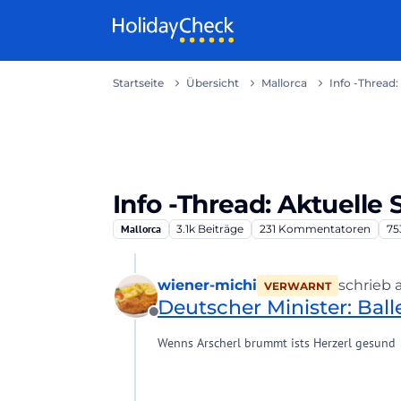
Weiter zum Inhalt
Startseite
Übersicht
Mallorca
Info -Thread:
Info -Thread: Aktuelle 
Mallorca
3.1k
Beiträge
231
Kommentatoren
75
wiener-michi
schrieb
VERWARNT
zuletzt e
Deutscher Minister: Bal
Offline
Wenns Arscherl brummt ists Herzerl gesund