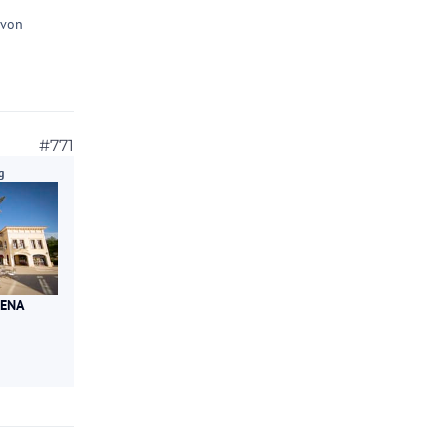
 von
#771
g
RENA