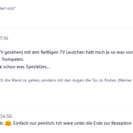
ert sich"
1:16
on
TV gesehen) mit den fleißigen TV Leutchen hätt mich ja so was von
e Trompeten.
te schon was Spezielles...
ch die Wand zu gehen, sondern mit den Augen die Tür zu finden. (Werner
 04:56
etc
. Einfach nur peinlich. Ich wäre unter die Erde zur Rezeption