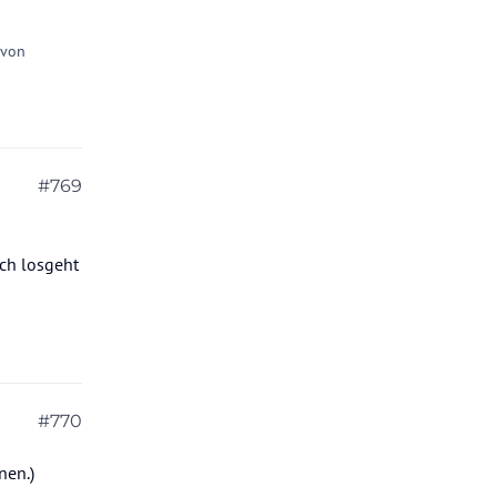
 von
#769
ich losgeht
#770
nen.)