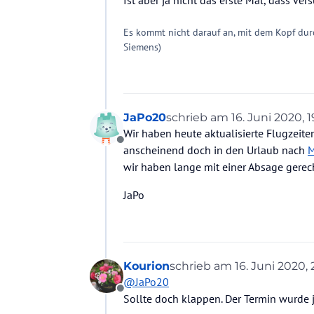
Ist aber ja nicht das erste Mal, dass ver
Es kommt nicht darauf an, mit dem Kopf dur
Siemens)
JaPo20
schrieb am
16. Juni 2020, 1
zuletzt editiert von
Wir haben heute aktualisierte Flugzei
Offline
anscheinend doch in den Urlaub nach
M
wir haben lange mit einer Absage gerech
JaPo
Kourion
schrieb am
16. Juni 2020, 
zuletzt editiert von Kouri
@
JaPo20
Offline
Sollte doch klappen. Der Termin wurde j