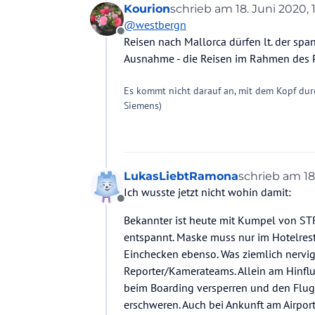
Kourion
schrieb am
18. Juni 2020, 
zuletzt editiert von Kouri
@
westbergn
Offline
Reisen nach Mallorca dürfen lt. der spa
Ausnahme - die Reisen im Rahmen des Pi
Es kommt nicht darauf an, mit dem Kopf dur
Siemens)
LukasLiebtRamona
schrieb am
18
zuletzt editie
Ich wusste jetzt nicht wohin damit:
Offline
Bekannter ist heute mit Kumpel von STR
entspannt. Maske muss nur im Hotelres
Einchecken ebenso. Was ziemlich nervig
Reporter/Kamerateams. Allein am Hinflu
beim Boarding versperren und den Flugb
erschweren. Auch bei Ankunft am Airpo