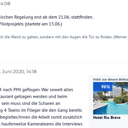
14:08
on
nischen Regelung erst ab dem 21.06. stattfinden.
lotprojekts (startete am 15.06.)
ch die Wand zu gehen, sondern mit den Augen die Tür zu finden. (Werner
. Juni 2020, 14:18
rt von
Hotel aus diesem Beitra
96%
 nach PMI geflogen. War soweit alles
taurant getragen werden und beim
 sein muss sind die Scharen an
g 4 Teams im Flieger die den Gang bereits
egleiter/innen die Arbeit somit zusätzlich
Hotel Riu Bravo
rt haufenweise Kamerateams die Interviews