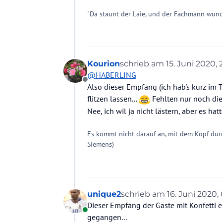
Offline
"Da staunt der Laie, und der Fachmann wund
Kourion
schrieb am
15. Juni 2020, 2
zuletzt editiert von Kouri
@
HABERLING
Offline
Also dieser Empfang (ich hab's kurz im 
flitzen lassen...
Fehlten nur noch di
Nee, ich wil ja nicht lästern, aber es hat
Es kommt nicht darauf an, mit dem Kopf dur
Siemens)
unique2
schrieb am
16. Juni 2020,
zuletzt editiert von
Dieser Empfang der Gäste mit Konfetti 
Online
gegangen...