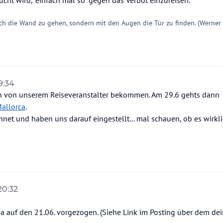
sucht wird, "einfach mal so" gegen das Verbot einzureisen.
ch die Wand zu gehen, sondern mit den Augen die Tür zu finden. (Werner
9:34
ten von unserem Reiseveranstalter bekommen. Am 29.6 gehts dann
allorca
.
net und haben uns darauf eingestellt... mal schauen, ob es wirkl
20:32
on
a auf den 21.06. vorgezogen. (Siehe Link im Posting über dem dei