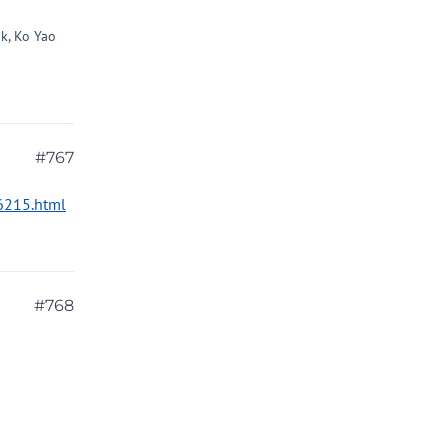
k, Ko Yao
#767
6215.html
#768