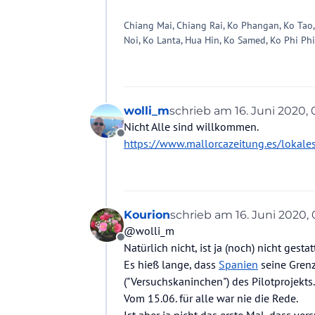
Chiang Mai, Chiang Rai, Ko Phangan, Ko Tao,
Noi, Ko Lanta, Hua Hin, Ko Samed, Ko Phi Phi
wolli_m
schrieb am
16. Juni 2020,
zuletzt editiert von wolli
Nicht Alle sind willkommen.
Offline
https://www.mallorcazeitung.es/lokal
Kourion
schrieb am
16. Juni 2020,
zuletzt editiert von Kouri
@wolli_m
Offline
Natürlich nicht, ist ja (noch) nicht gestat
Es hieß lange, dass
Spanien
seine Grenz
("Versuchskaninchen") des Pilotprojekts
Vom 15.06. für alle war nie die Rede.