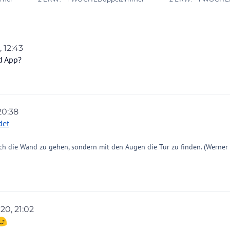
, 12:43
nd App?
20:38
on
det
ch die Wand zu gehen, sondern mit den Augen die Tür zu finden. (Werner
020, 21:02