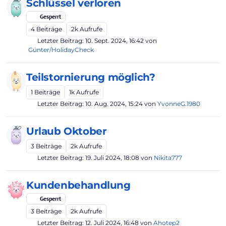
Schlüssel verloren
Gesperrt
4
Beiträge
2k
Aufrufe
Letzter Beitrag:
10. Sept. 2024, 16:42
von
Günter/HolidayCheck
Teilstornierung möglich?
1
Beiträge
1k
Aufrufe
Letzter Beitrag:
10. Aug. 2024, 15:24
von
YvonneG.1980
Urlaub Oktober
3
Beiträge
2k
Aufrufe
Letzter Beitrag:
19. Juli 2024, 18:08
von
Nikita777
Kundenbehandlung
Gesperrt
3
Beiträge
2k
Aufrufe
Letzter Beitrag:
12. Juli 2024, 16:48
von
Ahotep2