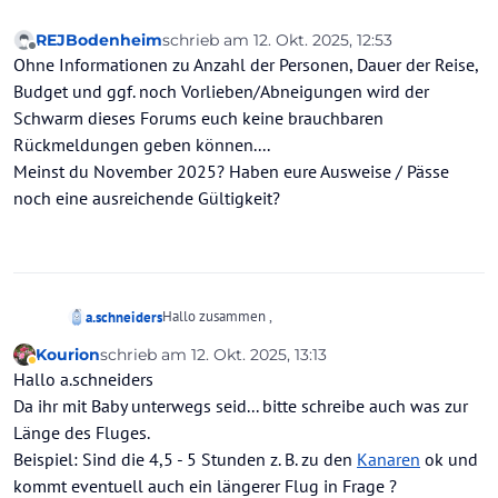
REJBodenheim
schrieb am
12. Okt. 2025, 12:53
zuletzt editiert von
Offline
Ohne Informationen zu Anzahl der Personen, Dauer der Reise,
Budget und ggf. noch Vorlieben/Abneigungen wird der
Schwarm dieses Forums euch keine brauchbaren
Rückmeldungen geben können....
Meinst du November 2025? Haben eure Ausweise / Pässe
noch eine ausreichende Gültigkeit?
Hallo zusammen ,
a.schneiders
Kourion
schrieb am
12. Okt. 2025, 13:13
wir suchen mit 10 Monate alten Baby ein Reise Ziel
zuletzt editiert von Kourion
10. Dez. 2025, 13:19
Abwesend
Hallo a.schneiders
im November wo es warm ist .
all inklusive Urlaub bitte um Rückmeldung und
Da ihr mit Baby unterwegs seid... bitte schreibe auch was zur
Empfehlungen .
Länge des Fluges.
lg
Beispiel: Sind die 4,5 - 5 Stunden z. B. zu den
Kanaren
ok und
kommt eventuell auch ein längerer Flug in Frage ?