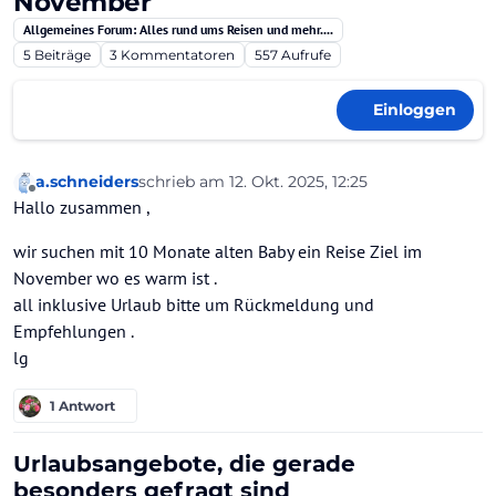
November
Allgemeines Forum: Alles rund ums Reisen und mehr....
5
Beiträge
3
Kommentatoren
557
Aufrufe
Einloggen
a.schneiders
schrieb am
12. Okt. 2025, 12:25
zuletzt editiert von
Offline
Hallo zusammen ,
wir suchen mit 10 Monate alten Baby ein Reise Ziel im
November wo es warm ist .
all inklusive Urlaub bitte um Rückmeldung und
Empfehlungen .
lg
1 Antwort