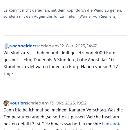
Es kommt nicht darauf an, mit dem Kopf durch die Wand zu gehen,
sondern mit den Augen die Tür zu finden. (Werner von Siemens)
a.schneiders
schrieb am
12. Okt. 2025, 14:47
zuletzt editiert von a.schneiders
10. Dez. 2025, 
Offline
Wir sind zu 3 ….. haben und Limit gesetzt von 4000 Euro
gesamt … Flug Dauer bis 6 Stunden , habe Angst das 10
Stunden zu viel wären für ersten Flug . Haben vor so 9-12
Tage
Kourion
schrieb am
13. Okt. 2025, 19:32
zuletzt editiert von Kourion
Abwesend
Dann bleibe ich mal bei meinem Kanaren Vorschlag. Was die
Temperaturen angeht,so sollte es passen. Welche Insel am
besten gefällt ? Ist Geschmackssache. Ich mochte
Lanzarote
.