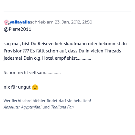
yallayalla
schrieb am
23. Jan. 2012, 21:50
zuletzt editiert von
Offline
@Pierre2011
sag mal, bist Du Reiseverkehrskaufmann oder bekommst du
Provision??? Es fällt schon auf, dass Du in vielen Threads
jedesmal Dein o.g. Hotel empfiehlst............
Schon recht seltsam.............
nix für ungut
Wer Rechtschreibfehler findet darf sie behalten!
Absoluter Ägyptenfan!
und
Thailand Fan