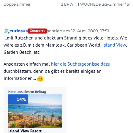
curiosus
schrieb am
12. Aug. 2009, 17:51
Gesperrt
zuletzt editiert von
Offline
...mit Rutschen und direkt am Strand gibt es viele Hotels. Wie
wäre es z.B. mit dem Mamlouk, Caribbean World,
Island View
,
Garden Beach, etc.
Ansonsten einfach mal
hier die Suchergebnisse dazu
durchblättern, denn da gibt es bereits einiges an
Informationen...
Hotel aus diesem Beitrag
14%
Island View Resort