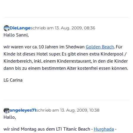
DieLange
schrieb am
13. Aug. 2009, 08:36
zuletzt editiert von
Offline
Hallo Sanni,
wir waren vor ca. 10 Jahren im Shedwan
Golden Beach
. Für
Kinde ist dieses Hotel super. Es gibt einen extra Kinderpool /
Kinderbereich, inkl. einem Kinderrestaurant, in den die Kinder
dann bis zu einem bestimmten Alter kostenfrei essen können.
LG Carina
angeleyes71
schrieb am
13. Aug. 2009, 10:38
zuletzt editiert von
Offline
Hallo,
wir sind Montag aus dem LTI Titanic Beach -
Hurghada
-