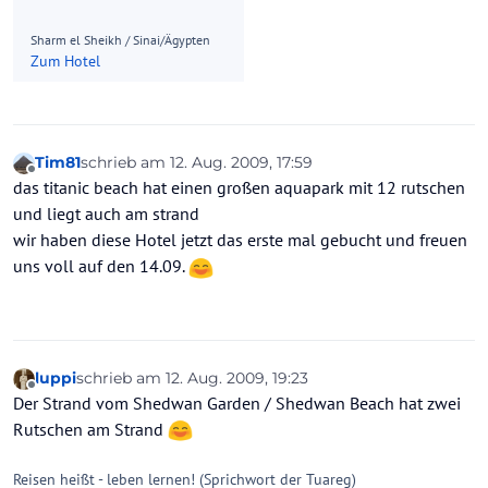
Sharm el Sheikh / Sinai/Ägypten
Zum Hotel
Tim81
schrieb am
12. Aug. 2009, 17:59
zuletzt editiert von
Offline
das titanic beach hat einen großen aquapark mit 12 rutschen
und liegt auch am strand
wir haben diese Hotel jetzt das erste mal gebucht und freuen
uns voll auf den 14.09.
luppi
schrieb am
12. Aug. 2009, 19:23
zuletzt editiert von
Offline
Der Strand vom Shedwan Garden / Shedwan Beach hat zwei
Rutschen am Strand
Reisen heißt - leben lernen! (Sprichwort der Tuareg)