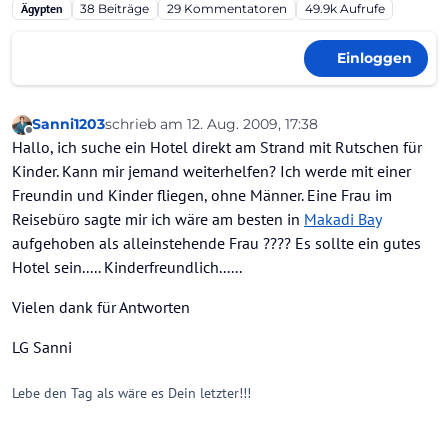
Ägypten
38
Beiträge
29
Kommentatoren
49.9k
Aufrufe
Einloggen
Sanni1203
schrieb am
12. Aug. 2009, 17:38
zuletzt editiert von
Offline
Hallo, ich suche ein Hotel direkt am Strand mit Rutschen für
Kinder. Kann mir jemand weiterhelfen? Ich werde mit einer
Freundin und Kinder fliegen, ohne Männer. Eine Frau im
Reisebüro sagte mir ich wäre am besten in
Makadi Bay
aufgehoben als alleinstehende Frau ???? Es sollte ein gutes
Hotel sein..... Kinderfreundlich......
Vielen dank für Antworten
LG Sanni
Lebe den Tag als wäre es Dein letzter!!!