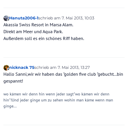
Hanuta2006-1
schrieb am
7. Mai 2013, 10:03
zuletzt editiert von
Offline
Akassia Swiss Resort in Marsa Alam.
Direkt am Meer und Aqua Park.
Außerdem soll es ein schönes Riff haben.
nicknack 75
schrieb am
7. Mai 2013, 13:27
zuletzt editiert von
Offline
Hallo Sanni,wir wir haben das "golden five club "gebucht...bin
gespannt!
wo kämen wir denn hin wenn jeder sagt"wo kämen wir denn
hin"!Und jeder ginge um zu sehen wohin man käme wenn man
ginge...