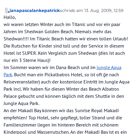
janapascalankepatrick
schrieb am
13. Aug. 2009, 12:59
zuletzt editiert von
Offline
Hallo,
wir waren letzten Winter auch im Titanic und vor ein paar
Jahren im Shedwan Golden Beach. Niemals mehr das
Shedwan!!!! Im Titanic Beach hatten wir einen tollen Urlaub!
Die Rutschen für Kinder sind toll und der Service in diesem
Hotel ist SUPER. Kein Vergleich zum Shedwan (dies ist auch
nur ein 3 Sterne Haus)!
Im Sommer waren wir im Dana Beach und im
Jungle Aqua
Park
. Bucht man ein Pickalbatros Hotel, so ist oft (je nach
Reiseveranstalter) auch der kostenlose Eintritt im Jungle Aqua
Park incl. Wir haben für diesen Winter das Beach Albatros
Palace gebucht und können täglich mit dem Shuttle in den
Jungle Aqua Park.
An der Makadi Bay können wir das Sunrise Royal Makadi
empfehlen! Top Hotel, sehr gepflegt, toller Strand und die
Familienzimmer liegen im hinteren Bereich mit schönem
Kinderpool und Wasserrutschen. An der Makadi Bay ist es ein