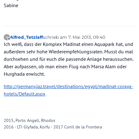
Sabine
Alfred_Tetzlaff
schrieb am
7. Mai 2013, 09:40
A
zuletzt editiert von
Offline
Ich weiß, dass der Komplex Madinat einen Aquapark hat, und
außerdem sehr hohe Wiederempfehlungsraten. Musst du mal
durchsehen und für euch die passende Anlage heraussuchen.
Aber aufpassen, ob man einen Flug nach Marsa Alam oder
Hurghada erwischt.
http://germany.jaz.travel/destinations/egypt/madinat-coraya-
hotels/Default.aspx
2015, Porto Angeli, Rhodos
2016 - LTI Glyfada, Korfu - 2017 Conil de la Frontera