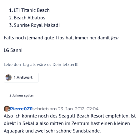
LTI Titanic Beach
Beach Albatros
Sunrise Royal Makadi
Falls noch jemand gute Tips hat, immer her damit
freu
LG Sanni
Lebe den Tag als wäre es Dein letzter!!!
1 Antwort
2 Jahren später
Pierre0211
schrieb am
23. Jan. 2012, 02:04
zuletzt editiert von
Offline
Also ich könnte noch des Seagull Beach Resort empfehlen, ist
direkt in Sekalla also mitten im Zentrum hast einen kleinen
Aquapark und zwei sehr schöne Sandstrände.