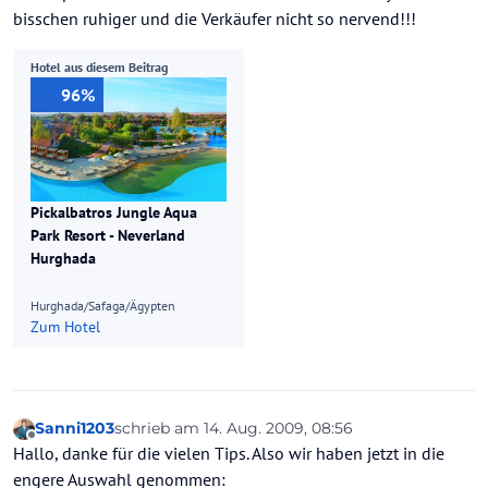
bisschen ruhiger und die Verkäufer nicht so nervend!!!
Hotel aus diesem Beitrag
96%
Pickalbatros Jungle Aqua
Park Resort - Neverland
Hurghada
Hurghada/Safaga/Ägypten
Zum Hotel
Sanni1203
schrieb am
14. Aug. 2009, 08:56
zuletzt editiert von
Offline
Hallo, danke für die vielen Tips. Also wir haben jetzt in die
engere Auswahl genommen: