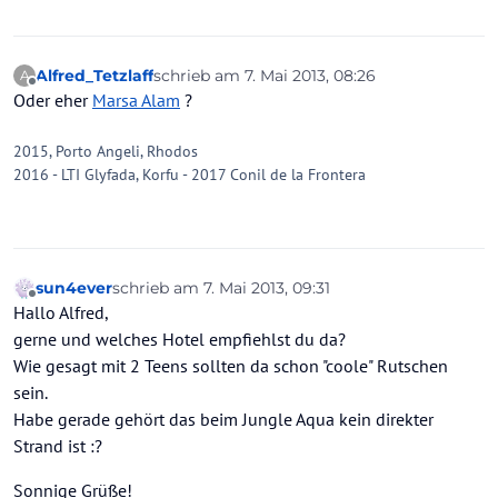
Alfred_Tetzlaff
schrieb am
7. Mai 2013, 08:26
A
zuletzt editiert von
Offline
Oder eher
Marsa Alam
?
2015, Porto Angeli, Rhodos
2016 - LTI Glyfada, Korfu - 2017 Conil de la Frontera
sun4ever
schrieb am
7. Mai 2013, 09:31
zuletzt editiert von
Offline
Hallo Alfred,
gerne und welches Hotel empfiehlst du da?
Wie gesagt mit 2 Teens sollten da schon "coole" Rutschen
sein.
Habe gerade gehört das beim Jungle Aqua kein direkter
Strand ist :?
Sonnige Grüße!