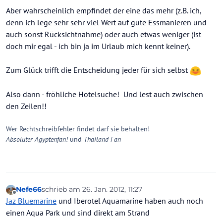
Aber wahrscheinlich empfindet der eine das mehr (z.B. ich,
denn ich lege sehr sehr viel Wert auf gute Essmanieren und
auch sonst Rücksichtnahme) oder auch etwas weniger (ist
doch mir egal - ich bin ja im Urlaub mich kennt keiner).
Zum Glück trifft die Entscheidung jeder für sich selbst
Also dann - fröhliche Hotelsuche! Und lest auch zwischen
den Zeilen!!
Wer Rechtschreibfehler findet darf sie behalten!
Absoluter Ägyptenfan!
und
Thailand Fan
Nefe66
schrieb am
26. Jan. 2012, 11:27
zuletzt editiert von
Offline
Jaz Bluemarine
und Iberotel Aquamarine haben auch noch
einen Aqua Park und sind direkt am Strand