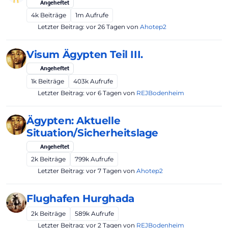
Angeheftet
4k
Beiträge
1m
Aufrufe
Letzter Beitrag:
vor 26 Tagen
von
Ahotep2
Visum Ägypten Teil III.
Angeheftet
1k
Beiträge
403k
Aufrufe
Letzter Beitrag:
vor 6 Tagen
von
REJBodenheim
Ägypten: Aktuelle
Situation/Sicherheitslage
Angeheftet
2k
Beiträge
799k
Aufrufe
Letzter Beitrag:
vor 7 Tagen
von
Ahotep2
Flughafen Hurghada
2k
Beiträge
589k
Aufrufe
Letzter Beitrag:
vor 2 Tagen
von
REJBodenheim