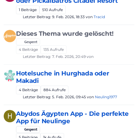
oder Pickalbatros Citadel Resort
1
Beiträge
510
Aufrufe
Letzter Beitrag:
9. Feb. 2026, 18:33
von
Tracid
Dieses Thema wurde gelöscht!
Gesperrt
4
Beiträge
135
Aufrufe
Letzter Beitrag:
7. Feb. 2026, 20:49
von
Hotelsuche in Hurghada oder
Makadi
4
Beiträge
884
Aufrufe
Letzter Beitrag:
5. Feb. 2026, 09:45
von
Neuling1977
Abydos Ägypten App - Die perfekte
H
App für Neulinge
Gesperrt
5
Beiträge
1k
Aufrufe